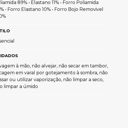
liamida 89% • Elastano 11% • Forro Poliamida
R$
89
,
90
% • Forro Elastano 10% • Forro Bojo Removivel
0%
Ver tudo para
""
TILO
sencial
IDADOS
vagem à mão, não alvejar, não secar em tambor,
cagem em varal por gotejamento à sombra, não
ssar ou utilizar vaporização, não limpar a seco,
o limpar a úmido