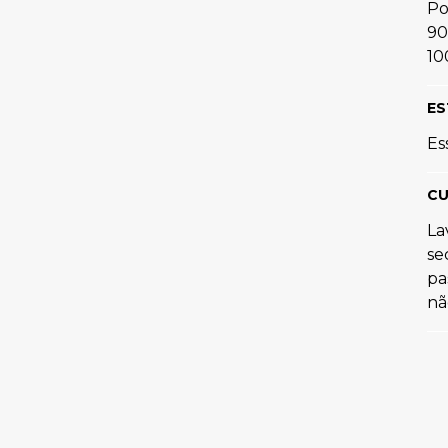
Po
90
10
ES
Es
CU
La
se
pa
nã