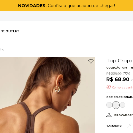
NOVIDADES:
Confira o que acabou de chegar!
PAS
MASCULINO
OUTLET
TERMOS MAIS BUSCAD
lho
1
º
biquíni
2
º
maiô
3
º
top
4
º
legging
5
º
calça
6
º
short
7
º
off white lunar
8
º
adapt