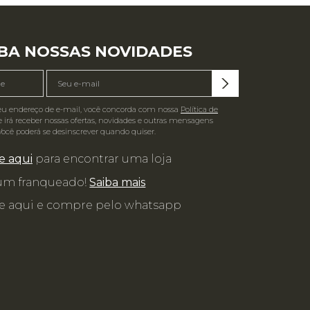
BA NOSSAS NOVIDADES
eu endereço de e-mail, você concorda com nossa
Política de
 irá receber nossas ofertas, novidades e outras mensagens
Você poderá se desinscrever quando quiser.
e aqui
para encontrar uma loja
 um franqueado!
Saiba mais
e aqui e compre pelo whatsapp