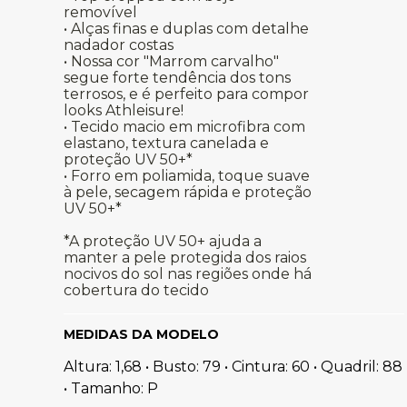
removível
• Alças finas e duplas com detalhe
nadador costas
• Nossa cor "Marrom carvalho"
segue forte tendência dos tons
terrosos, e é perfeito para compor
looks Athleisure!
• Tecido macio em microfibra com
elastano, textura canelada e
proteção UV 50+*
• Forro em poliamida, toque suave
à pele, secagem rápida e proteção
UV 50+*
*A proteção UV 50+ ajuda a
manter a pele protegida dos raios
nocivos do sol nas regiões onde há
cobertura do tecido
MEDIDAS DA MODELO
Altura: 1,68 • Busto: 79 • Cintura: 60 • Quadril: 88
• Tamanho: P