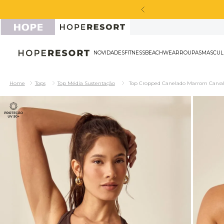
NOVIDADES
FITNESS
BEACHWEAR
ROU
Tops
Top Média Sustentação
Top Cropped Canelado Marrom Carva