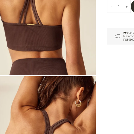
9
º
macacão
10
º
jaqueta