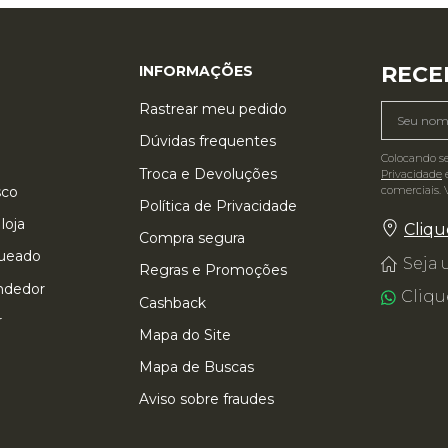
RECE
INFORMAÇÕES
Rastrear meu pedido
Dúvidas frequentes
Colocando s
Troca e Devoluções
Privacidade
e
comerciais. 
sco
Política de Privacidade
loja
Cliqu
Compra segura
queado
Seja
Regras e Promoções
ndedor
Cliqu
Cashback
 TAMBÉM VIU
r
Mapa do Site
Mapa de Buscas
Aviso sobre fraudes