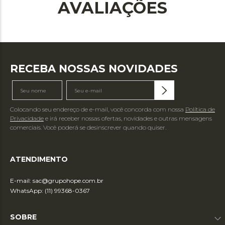
AVALIAÇÕES
RECEBA NOSSAS NOVIDADES
Colocando seu endereço de e-mail, você concorda com nossa
Política de
Privacidade
e irá receber nossas ofertas, novidades e outras mensagens
comerciais. Você poderá se desinscrever quando quiser.
ATENDIMENTO
E-mail:
sac@grupohope.com.br
WhatsApp: (11) 99368-0367
SOBRE