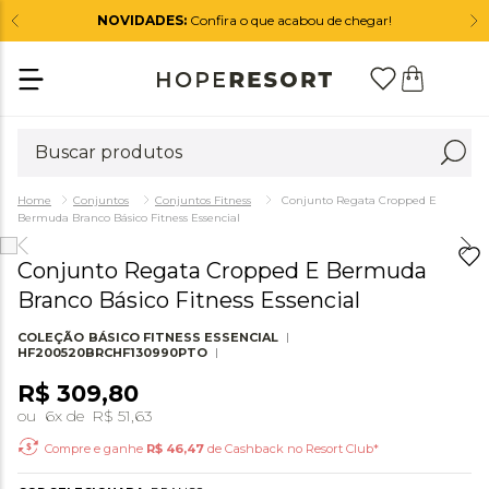
NOVIDADES:
Confira o que acabou de chegar!
Conjuntos
Conjuntos Fitness
Conjunto Regata Cropped E
Bermuda Branco Básico Fitness Essencial
Conjunto Regata Cropped E Bermuda
Branco Básico Fitness Essencial
COLEÇÃO
BÁSICO FITNESS ESSENCIAL
HF200520BRCHF130990PTO
R$
309
,
80
ou
6
x de
R$
51,63
Compre e ganhe
R$
46,47
de Cashback no Resort Club*