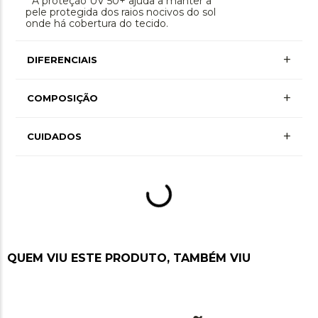
* A proteção UV 50+ ajuda a manter a
pele protegida dos raios nocivos do sol
onde há cobertura do tecido.
+
DIFERENCIAIS
Proteção Uv
+
COMPOSIÇÃO
+ Mais Informações
+
CUIDADOS
QUEM VIU ESTE PRODUTO, TAMBÉM VIU