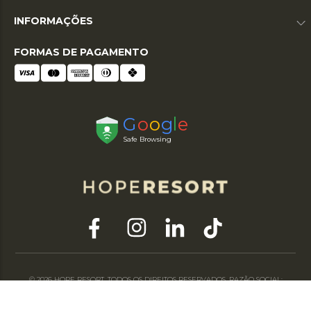
INFORMAÇÕES
FORMAS DE PAGAMENTO
© 2026 HOPE RESORT. TODOS OS DIREITOS RESERVADOS. RAZÃO SOCIAL:
HOPE DO NORDESTE LTDA | CNPJ: 03.007.414/0001-30 / TEL: (11) 3588-1199 |
END: RUA ARGEU BRAGA HERBSTER, 610 CENTRO – MARANGUAPE - CE