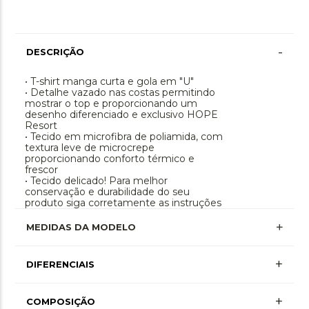
-
DESCRIÇÃO
• T-shirt manga curta e gola em "U"
• Detalhe vazado nas costas permitindo
mostrar o top e proporcionando um
desenho diferenciado e exclusivo HOPE
Resort
• Tecido em microfibra de poliamida, com
textura leve de microcrepe
proporcionando conforto térmico e
frescor
• Tecido delicado! Para melhor
conservação e durabilidade do seu
produto siga corretamente as instruções
de lavagem e cuidados especiais.
MEDIDAS DA MODELO
+
DIFERENCIAIS
+
COMPOSIÇÃO