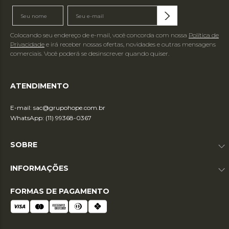
Colocando seu endereço de e-mail, você concorda com nossa
Política de
Privacidade
e irá receber nossas ofertas, novidades e outras mensagens
comerciais. Você poderá se desinscrever quando quiser.
ATENDIMENTO
E-mail:
sac@grupohope.com.br
WhatsApp: (11) 99368-0367
SOBRE
INFORMAÇÕES
FORMAS DE PAGAMENTO