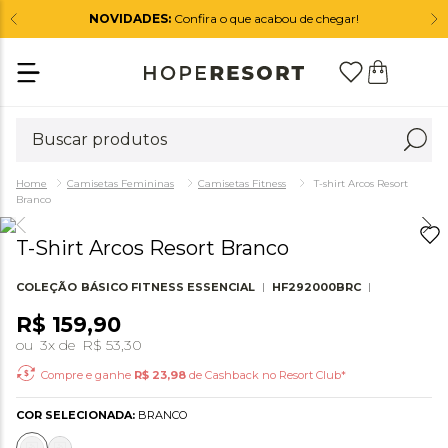
NOVIDADES:
Confira o que acabou de chegar!
Camisetas Femininas
Camisetas Fitness
T-shirt Arcos Resort
Branco
T-Shirt Arcos Resort Branco
COLEÇÃO
BÁSICO FITNESS ESSENCIAL
HF292000BRC
R$
159
,
90
ou
3
x de
R$
53
,
30
Compre e ganhe
R$
23,98
de Cashback no Resort Club*
COR SELECIONADA:
BRANCO