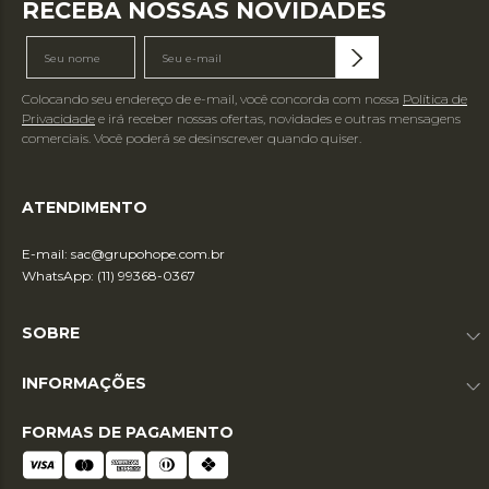
RECEBA NOSSAS NOVIDADES
Colocando seu endereço de e-mail, você concorda com nossa
Política de
Privacidade
e irá receber nossas ofertas, novidades e outras mensagens
comerciais. Você poderá se desinscrever quando quiser.
ATENDIMENTO
E-mail:
sac@grupohope.com.br
WhatsApp: (11) 99368-0367
SOBRE
INFORMAÇÕES
FORMAS DE PAGAMENTO