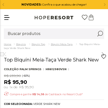
NOVIDADES:
Confira o que acabou de chegar!
Biquínis
Biquíni Top
Biquíni Meia-Taça
Top Biquíni Meia-
taça Verde Shark New
Top Biquíni Meia-Taça Verde Shark New
COLEÇÃO
PALM SPRINGS
HR612980VSN
R$
239
,
90
(-
60%
)
R$
95
,
90
ou
1
x de
R$
95
,
90
Compre e ganhe
R$
14,38
de Cashback no Resort Club*
COR SELECIONADA:
VERDE SHARK NEW