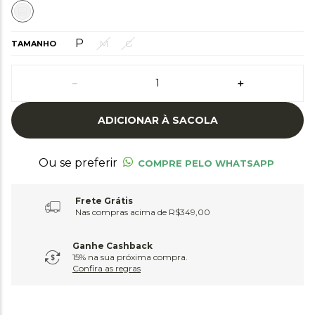
P
M
G
TAMANHO
－
＋
ADICIONAR À SACOLA
Ou se preferir
COMPRE PELO WHATSAPP
Frete Grátis
Nas compras acima de R$349,00
Ganhe Cashback
15% na sua próxima compra.
Confira as regras