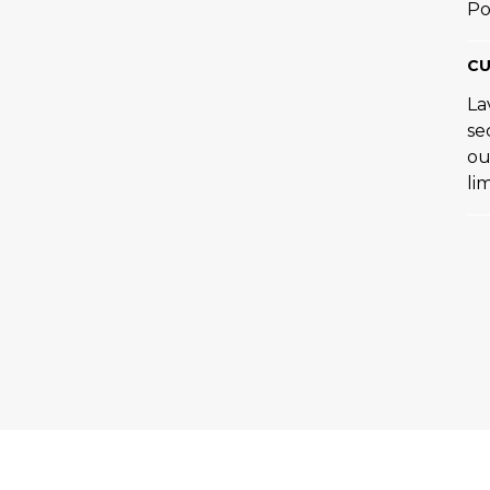
Po
CU
La
se
ou
li