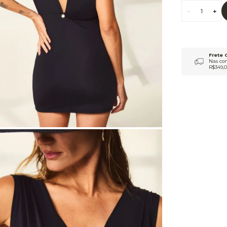
9
º
jaqueta
10
º
macacão