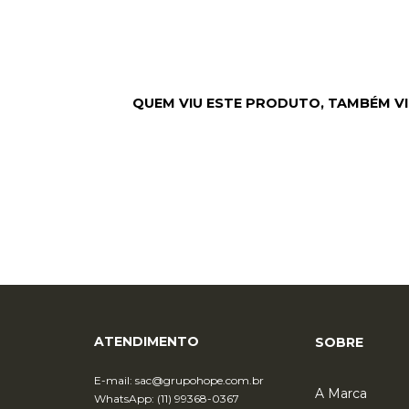
ATENDIMENTO
SOBRE
E-mail:
sac@grupohope.com.br
A Marca
WhatsApp: (11) 99368-0367