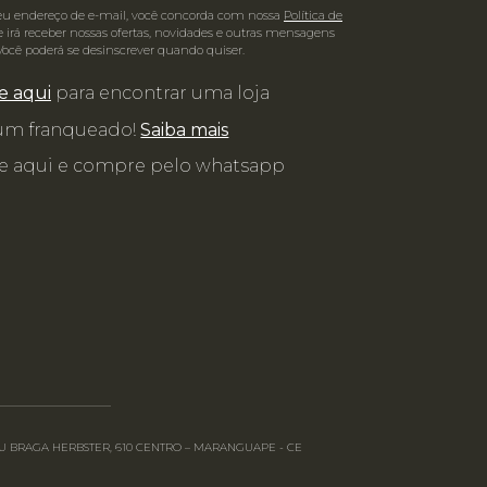
eu endereço de e-mail, você concorda com nossa
Política de
 irá receber nossas ofertas, novidades e outras mensagens
Você poderá se desinscrever quando quiser.
e aqui
para encontrar uma loja
 um franqueado!
Saiba mais
e aqui e compre pelo whatsapp
RGEU BRAGA HERBSTER, 610 CENTRO – MARANGUAPE - CE