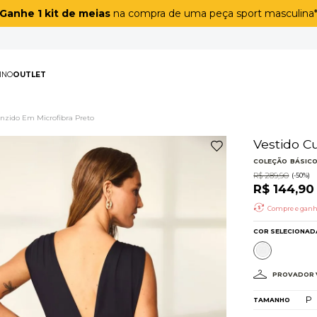
Ganhe 1 kit de meias
na compra de uma peça sport masculina
PAS
MASCULINO
OUTLET
TERMOS MAIS BUSCAD
anzido Em Microfibra Preto
1
º
biquíni
2
º
maiô
3
º
top
4
º
legging
5
º
short
6
º
calça
7
º
off white lunar
8
º
adapt