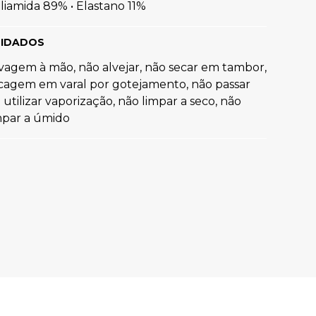
liamida 89% • Elastano 11%
R$
89
,
90
IDADOS
Ver tudo para
""
vagem à mão, não alvejar, não secar em tambor,
cagem em varal por gotejamento, não passar
 utilizar vaporização, não limpar a seco, não
mpar a úmido