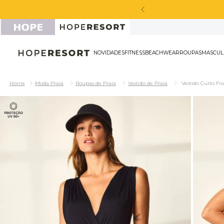
cabou de chegar!
NOVIDADES
FITNESS
BEACHWEAR
ROU
Moda Praia
Roupas de Praia
Vestido de Praia
Vestido Curto Fr