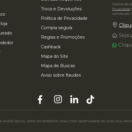
Colocando s
Troca e Devoluções
Privacidade
e
comerciais. 
sco
Política de Privacidade
loja
Cliqu
Compra segura
queado
Seja
Regras e Promoções
 TAMBÉM VIU
ndedor
Cliqu
Cashback
r
Mapa do Site
Mapa de Buscas
Aviso sobre fraudes
. RAZÃO SOCIAL: HOPE DO NORDESTE LTDA | CNPJ: 03.007.414/0001-30 | END: RUA A