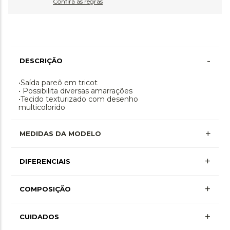
Confira as regras
-
DESCRIÇÃO
•Saída pareô em tricot
• Possibilita diversas amarrações
•Tecido texturizado com desenho
multicolorido
MEDIDAS DA MODELO
+
DIFERENCIAIS
+
COMPOSIÇÃO
+
Poliester 100%
CUIDADOS