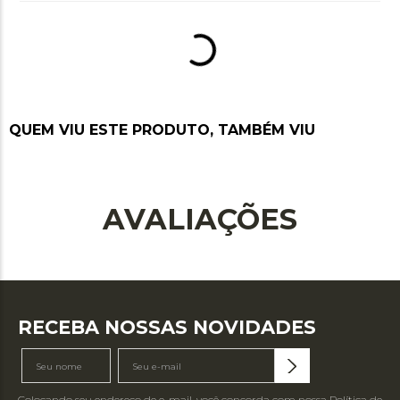
Lavagem à mão, não alvejar, não secar em
tambor, secagem na horizontal à sombra, não
passar ou utilizar vaporização, não limpar a
seco, não limpar a úmido
QUEM VIU ESTE PRODUTO, TAMBÉM VIU
AVALIAÇÕES
RECEBA NOSSAS NOVIDADES
Colocando seu endereço de e-mail, você concorda com nossa
Política de