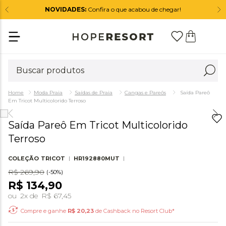
NOVIDADES:
Confira o que acabou de chegar!
Moda Praia
Saídas de Praia
Cangas e Pareôs
Saída Pareô
Em Tricot Multicolorido Terroso
Saída Pareô Em Tricot Multicolorido
Terroso
COLEÇÃO
TRICOT
HR192880MUT
R$
269
,
90
(-
50%
)
R$
134
,
90
ou
2
x de
R$
67
,
45
Compre e ganhe
R$
20,23
de Cashback no Resort Club*