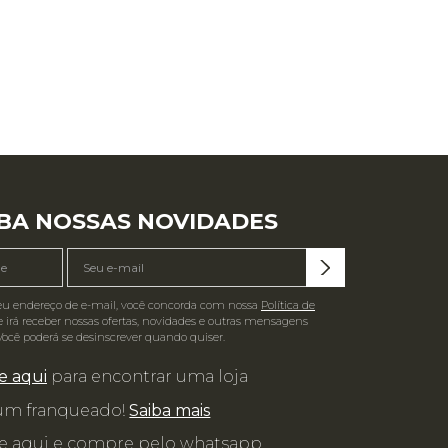
BA NOSSAS NOVIDADES
eu endereço de e-mail, você concorda com nossa
Política de
 irá receber nossas ofertas, novidades e outras mensagens
Você poderá se desinscrever quando quiser.
e aqui
para encontrar uma loja
 um franqueado!
Saiba mais
e aqui e compre pelo whatsapp