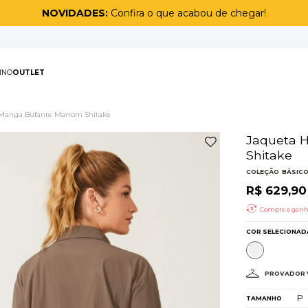
IDADES:
Confira o que acabou de chegar!
PAS
MASCULINO
OUTLET
TERMOS MAIS BUSCAD
 Manga Bufante Marrom Shitake
1
º
biquíni
2
º
maiô
3
º
top
4
º
legging
5
º
calça
6
º
short
7
º
off white lunar
8
º
adapt