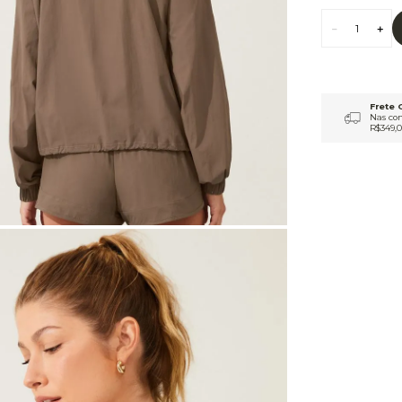
9
º
macacão
10
º
jaqueta