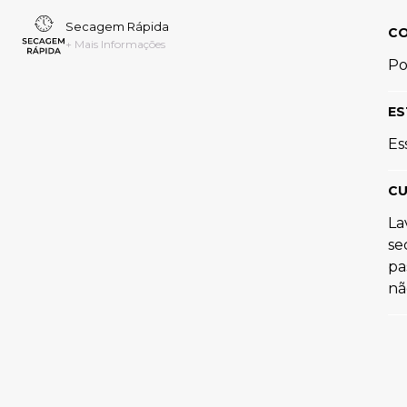
Secagem Rápida
C
+ Mais Informações
Po
ES
Es
CU
La
se
pa
nã