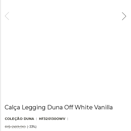
Calça Legging Duna Off White Vanilla
COLEÇÃO
DUNA
HF320130OWV
R$
269
,
90
(-
33%
)