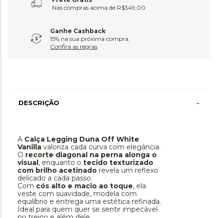
Nas compras acima de R$349,00
Ganhe Cashback
15% na sua próxima compra.
Confira as regras
-
DESCRIÇÃO
A
Calça Legging Duna Off White
Vanilla
valoriza cada curva com elegância.
O
recorte diagonal na perna alonga o
visual
, enquanto o
tecido texturizado
com brilho acetinado
revela um reflexo
delicado a cada passo.
Com
cós alto e macio ao toque
, ela
veste com suavidade, modela com
equilíbrio e entrega uma estética refinada.
Ideal para quem quer se sentir impecável
no treino e além dele.