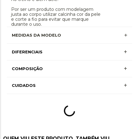
Por ser um produto com modelagem
justa ao corpo utilizar calcinha cor da pele
e corte a fio para evitar que marque
durante o uso.
MEDIDAS DA MODELO
+
DIFERENCIAIS
Proteção Uv
+
COMPOSIÇÃO
+ Mais Informações
+
Poliamida-084 • Elastano-016 • Forro
CUIDADOS
Poliamida-090 • Forro Elastano-010
QUEM VIU ESTE PRODUTO, TAMBÉM VIU