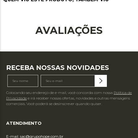
AVALIAÇÕES
RECEBA NOSSAS NOVIDADES
Colocando seu endereço de e-mail, você concorda com nossa
Política de
Privacidade
e irá receber nossas ofertas, novidades e outras mensagens
comerciais. Você poderá se desinscrever quando quiser.
ATENDIMENTO
E-mail:
sac@grupohope.com.br