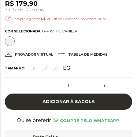
R$
179
,
90
ou
3
x de
R$
59
,
96
Compre e ganhe
R$
26,98
de Cashback no Resort Club*
COR SELECIONADA:
OFF WHITE VANILLA
PROVADOR VIRTUAL
TABELA DE MEDIDAS
EG
P
M
G
TAMANHO
－
＋
ADICIONAR À SACOLA
Ou se preferir
COMPRE PELO WHATSAPP
Frete Grátis