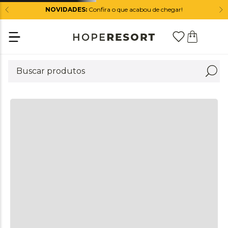
NOVIDADES:
Confira o que acabou de chegar!
+
DESCRIÇÃO
+
DIFERENCIAIS
+
COMPOSIÇÃO
+
CUIDADOS
QUEM VIU ESTE PRODUTO, TAMBÉM VIU