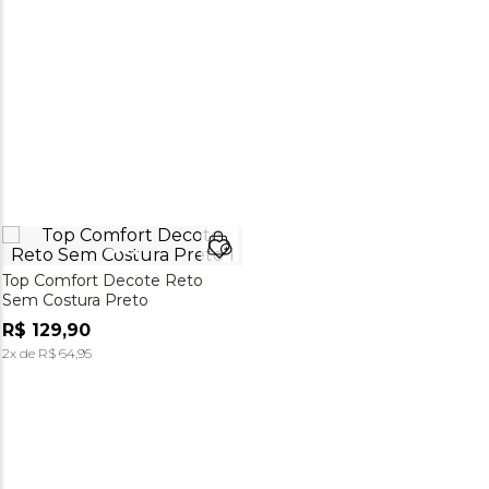
Top Comfort Decote Reto
Sem Costura Preto
R$
129
,
90
2
x de
R$
64
,
95