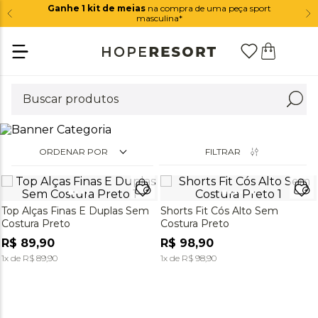
Ganhe 1 kit de meias
na compra de uma peça sport
masculina*
ORDENAR POR
FILTRAR
Top Alças Finas E Duplas Sem
Shorts Fit Cós Alto Sem
Costura Preto
Costura Preto
R$
89
,
90
R$
98
,
90
1
x de
R$
89
,
90
1
x de
R$
98
,
90