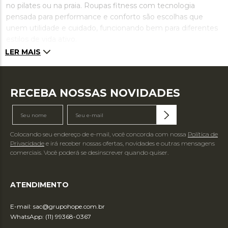
no pilates ou na praia. Roupas fitness com tecnologia
pensada para performance e conforto são escolhas que
unem utilidade e cuidado, funcionando bem para diferentes
estilos de vida ativo.
LER MAIS
RECEBA NOSSAS NOVIDADES
Colocando seu endereço de e-mail, você concorda com nossa
Política de
Privacidade
e irá receber nossas ofertas, novidades e outras mensagens
comerciais. Você poderá se desinscrever quando quiser.
ATENDIMENTO
E-mail:
sac@grupohope.com.br
WhatsApp: (11) 99368-0367