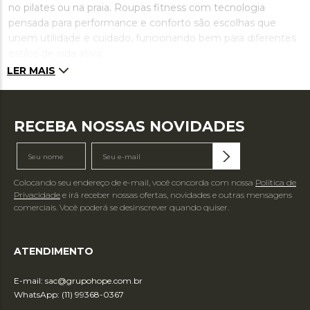
no pilates ou na praia. Roupas fitness com tecnologia
pensada para performance e conforto são escolhas que
unem utilidade e cuidado, funcionando bem para diferentes
estilos de vida ativo.
LER MAIS
RECEBA NOSSAS NOVIDADES
Colocando seu endereço de e-mail, você concorda com nossa
Política de
Privacidade
e irá receber nossas ofertas, novidades e outras mensagens
comerciais. Você poderá se desinscrever quando quiser.
ATENDIMENTO
E-mail:
sac@grupohope.com.br
WhatsApp: (11) 99368-0367