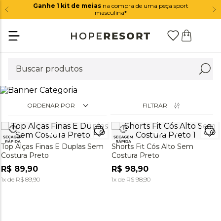
Ganhe 1 kit de meias
na compra de uma peça sport
masculina*
ORDENAR POR
FILTRAR
Top Alças Finas E Duplas Sem
Shorts Fit Cós Alto Sem
Costura Preto
Costura Preto
R$
89
,
90
R$
98
,
90
1
x de
R$
89
,
90
1
x de
R$
98
,
90