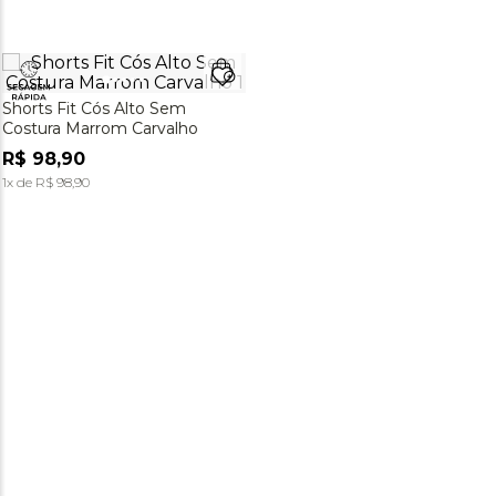
Shorts Fit Cós Alto Sem
Costura Marrom Carvalho
R$
98
,
90
1
x de
R$
98
,
90