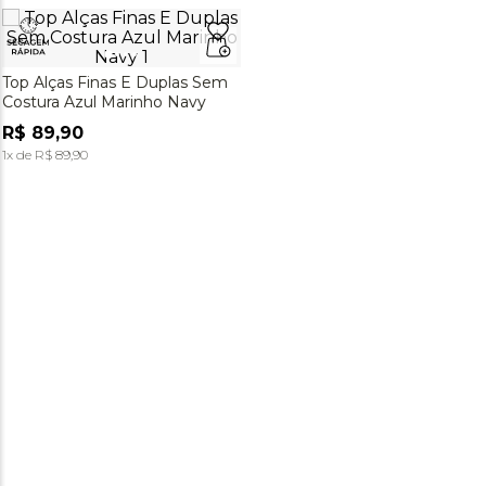
Top Alças Finas E Duplas Sem
Costura Azul Marinho Navy
R$
89
,
90
1
x de
R$
89
,
90