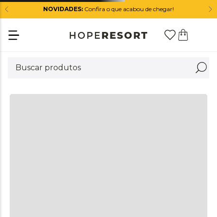
NOVIDADES:
Confira o que acabou de chegar!
+
DESCRIÇÃO
+
DIFERENCIAIS
+
COMPOSIÇÃO
+
CUIDADOS
QUEM VIU ESTE PRODUTO, TAMBÉM VIU