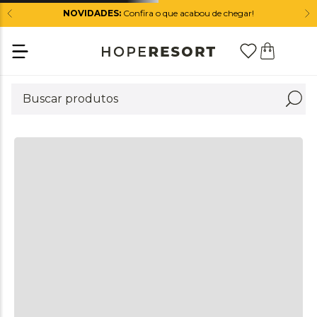
NOVIDADES:
Confira o que acabou de chegar!
+
DESCRIÇÃO
+
DIFERENCIAIS
+
COMPOSIÇÃO
+
CUIDADOS
QUEM VIU ESTE PRODUTO, TAMBÉM VIU