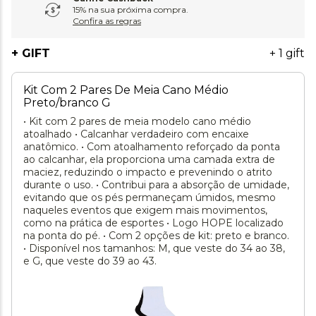
15% na sua próxima compra.
Confira as regras
+ GIFT
+ 1 gift
Kit Com 2 Pares De Meia Cano Médio
Preto/branco G
• Kit com 2 pares de meia modelo cano médio
atoalhado • Calcanhar verdadeiro com encaixe
anatômico. • Com atoalhamento reforçado da ponta
ao calcanhar, ela proporciona uma camada extra de
maciez, reduzindo o impacto e prevenindo o atrito
durante o uso. • Contribui para a absorção de umidade,
evitando que os pés permaneçam úmidos, mesmo
naqueles eventos que exigem mais movimentos,
como na prática de esportes • Logo HOPE localizado
na ponta do pé. • Com 2 opções de kit: preto e branco.
• Disponível nos tamanhos: M, que veste do 34 ao 38,
e G, que veste do 39 ao 43.