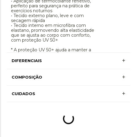
• Aplicação de termocolante refletivo,
perfeito para segurança na prática de
exercícios noturnos
• Tecido externo plano, leve e com
secagem rápida
• Tecido interno em microfibra com
elastano, promovendo alta elasticidade
que se ajusta ao corpo com conforto,
com proteção UV 50+
* A proteção UV 50+ ajuda a manter a
pele protegida dos raios nocivos do sol
onde há cobertura do tecido
+
DIFERENCIAIS
Proteção Uv
+
COMPOSIÇÃO
+ Mais Informações
Secagem Rápida
+
Poliester 85% • Elastano 15% • Forro Poliamida
CUIDADOS
+ Mais Informações
90% • Forro Elastano 10%
Bolso Funcional
+ Mais Informações
Lavagem à mão, não alvejar, não secar em
tambor, secagem em varal por gotejamento à
sombra, não passar ou utilizar vaporização,
não limpar a seco, não limpar a úmido