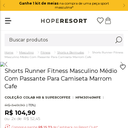
Ganhe 1 kit de meias
na compra de uma peça sport
masculina*
Masculino
Fitness
Shorts e Bermudas
Shorts Runner Fitness
Masculino Médio Com Passante Para Camiseta Marrom Cafe
Shorts Runner Fitness Masculino Médio
Com Passante Para Camiseta Marrom
Cafe
COLEÇÃO
COLAB HR & SUPERCOFFEE
HFM30140MFE
R$
349
,
90
(-
70%
)
R$
104
,
90
ou
2
x de
R$
52
,
45
Compre e ganhe
R$
15,73
de Cashback no Resort Club*