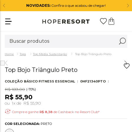
NOVIDADES:
Confira o que acabou de chegar!
Tops
Top Média Sustentação
Top Bojo Triângulo Preto
Top Bojo Triângulo Preto
COLEÇÃO
BÁSICO FITNESS ESSENCIAL
0HF21340PTO
R$
189
,
00
(-
70%
)
R$
55
,
90
ou
1
x de
R$
55
,
90
Compre e ganhe
R$
8,38
de Cashback no Resort Club*
COR SELECIONADA:
PRETO