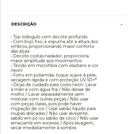
-
DESCRIÇÃO
• Top triângulo com decote profundo
• Com bojo fixo, e espuma até a altura dos
ombros, proporcionando maior conforto
das alças
• Decote costas nadador, proporciona
maior amplitude aos movimentos
• Tecido em microfibra com elastano e cor
neon!
• Forro em poliamida, toque suave à pele,
secagem rápida e com proteção UV 50+*
• Dicas de cuidado para cores neon: Lavar
à mão e com água fria / Não deixar de
molho / Lavar separadamente sem
misturar com outras peças / Não usar
com peças claras, pois pode haver
migração de cor / Usar sabão líquido para
roupas delicadas / Não usar alvejante,
sabão em pó ou sabão de côco / Não usar
amaciante em excesso / Após lavagem,
secar imediatamente à sombra.