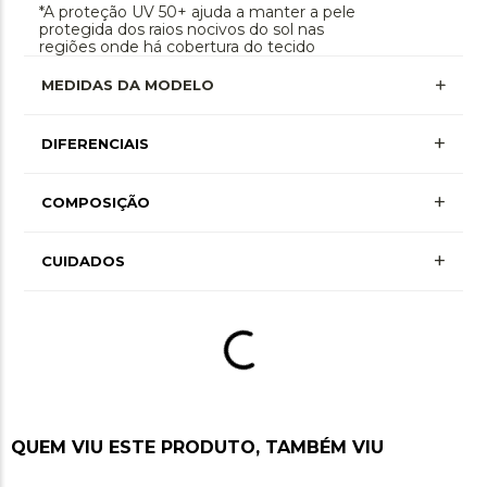
*A proteção UV 50+ ajuda a manter a pele
protegida dos raios nocivos do sol nas
regiões onde há cobertura do tecido
MEDIDAS DA MODELO
+
DIFERENCIAIS
Proteção Uv
+
COMPOSIÇÃO
+ Mais Informações
+
Poliamida 77% • Elastano 23% • Forro
CUIDADOS
Poliamida 84% • Forro Elastano 16% • Forro
Bojo Polieste 100%
Lavagem à mão, não alvejar, não secar em
tambor, secagem em varal por gotejamento à
sombra, não passar ou utilizar vaporização,
não limpar a seco, não limpar a úmido
QUEM VIU ESTE PRODUTO, TAMBÉM VIU