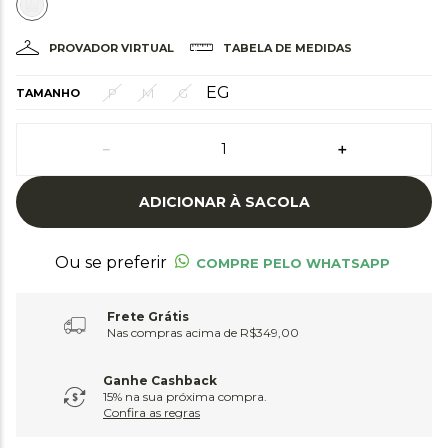
PROVADOR VIRTUAL
TABELA DE MEDIDAS
EG
P
M
G
TAMANHO
－
＋
ADICIONAR À SACOLA
Ou se preferir
COMPRE PELO WHATSAPP
Frete Grátis
Nas compras acima de R$349,00
Ganhe Cashback
15% na sua próxima compra.
Confira as regras