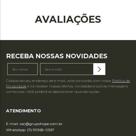
AVALIAÇÕES
RECEBA NOSSAS NOVIDADES
Colocando seu endereço de e-mail, você concorda com nossa
Política de
Privacidade
e irá receber nossas ofertas, novidades e outras mensagens
comerciais. Você poderá se desinscrever quando quiser.
ATENDIMENTO
E-mail:
sac@grupohope.com.br
WhatsApp: (11) 99368-0367