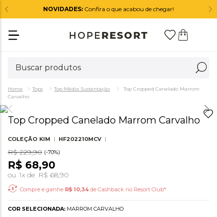
NOVIDADES:
Confira o que acabou de chegar!
Tops
Top Média Sustentação
Top Cropped Canelado Marrom
Carvalho
Top Cropped Canelado Marrom Carvalho
COLEÇÃO
KIM
HF202210MCV
R$
229
,
90
(-
70%
)
R$
68
,
90
ou
1
x de
R$
68
,
90
Compre e ganhe
R$
10,34
de Cashback no Resort Club*
COR SELECIONADA:
MARROM CARVALHO