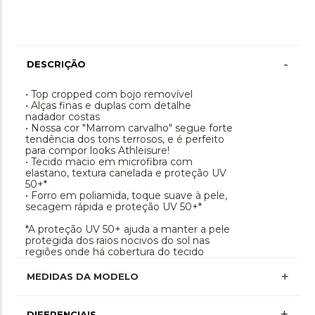
-
DESCRIÇÃO
• Top cropped com bojo removível
• Alças finas e duplas com detalhe
nadador costas
• Nossa cor "Marrom carvalho" segue forte
tendência dos tons terrosos, e é perfeito
para compor looks Athleisure!
• Tecido macio em microfibra com
elastano, textura canelada e proteção UV
50+*
• Forro em poliamida, toque suave à pele,
secagem rápida e proteção UV 50+*
*A proteção UV 50+ ajuda a manter a pele
protegida dos raios nocivos do sol nas
regiões onde há cobertura do tecido
MEDIDAS DA MODELO
+
DIFERENCIAIS