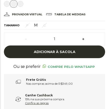
PROVADOR VIRTUAL
TABELA DE MEDIDAS
M
P
G
TAMANHO
－
＋
ADICIONAR À SACOLA
Ou se preferir
COMPRE PELO WHATSAPP
Frete Grátis
Nas compras acima de R$349,00
Ganhe Cashback
15% na sua próxima compra.
Confira as regras