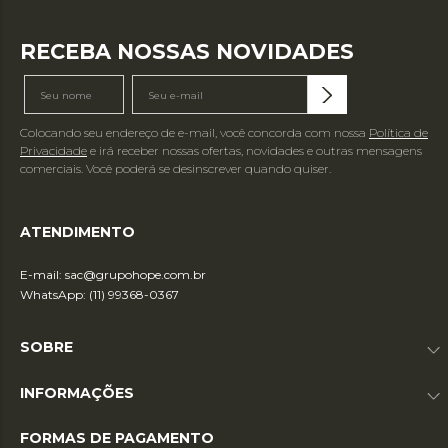
RECEBA NOSSAS NOVIDADES
Colocando seu endereço de e-mail, você concorda com nossa
Política de
Privacidade
e irá receber nossas ofertas, novidades e outras mensagens
comerciais. Você poderá se desinscrever quando quiser.
ATENDIMENTO
E-mail:
sac@grupohope.com.br
WhatsApp: (11) 99368-0367
SOBRE
INFORMAÇÕES
FORMAS DE PAGAMENTO