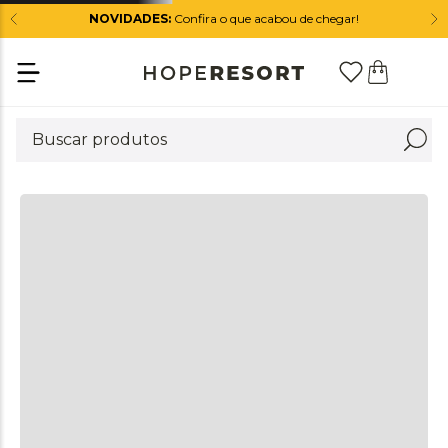
NOVIDADES:
Confira o que acabou de chegar!
+
DESCRIÇÃO
+
DIFERENCIAIS
+
COMPOSIÇÃO
+
CUIDADOS
QUEM VIU ESTE PRODUTO, TAMBÉM VIU