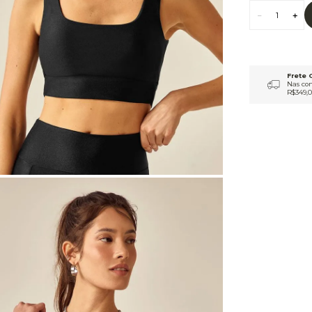
9
º
macacão
10
º
jaqueta