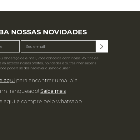
BA NOSSAS NOVIDADES
eu endereço de e-mail, você concorda com nossa
Política de
 irá receber nossas ofertas, novidades e outras mensagens
Você poderá se desinscrever quando quiser.
e aqui
para encontrar uma loja
 um franqueado!
Saiba mais
e aqui e compre pelo whatsapp