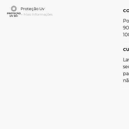
Proteção Uv
C
+ Mais Informações
Po
90
10
CU
La
se
pa
nã