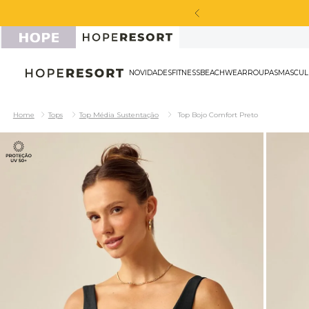
a peça sport masculina*
NOVIDADES
FITNESS
BEACHWEAR
ROU
Tops
Top Média Sustentação
Top Bojo Comfort Preto