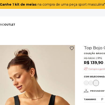
Coleção sem costura
a partir de
R$ 89,90
!
PAS
MASCULINO
OUTLET
TERMOS MAIS BUSCAD
1
º
biquíni
2
º
maiô
3
º
top
4
º
legging
5
º
calça
6
º
short
7
º
off white lunar
8
º
adapt