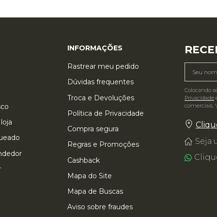
RECE
INFORMAÇÕES
Rastrear meu pedido
Dúvidas frequentes
Colocando s
Troca e Devoluções
Privacidade
e
comerciais. 
sco
Política de Privacidade
loja
Cliqu
Compra segura
queado
Seja
Regras e Promoções
ndedor
Cliqu
Cashback
r
Mapa do Site
Mapa de Buscas
Aviso sobre fraudes