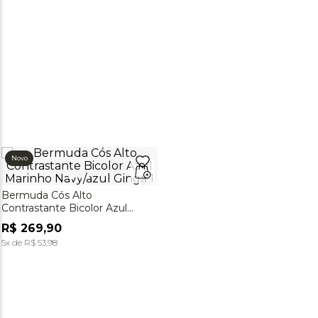
Novo
Bermuda Cós Alto
Contrastante Bicolor Azul
Marinho Navy/azul Ginga
R$
269
,
90
5
x de
R$
53
,
98