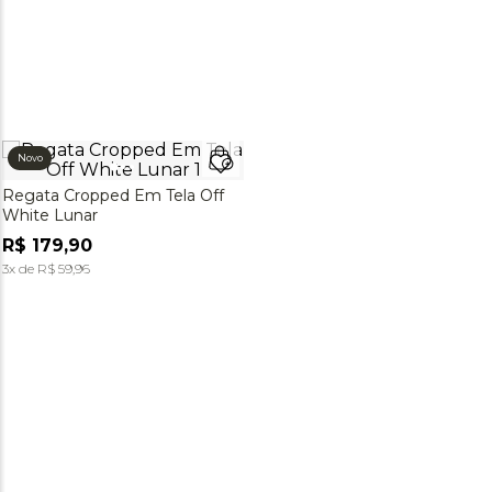
Novo
Regata Cropped Em Tela Off
White Lunar
R$
179
,
90
3
x de
R$
59
,
96