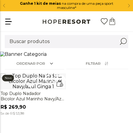
Ganhe 1 kit de meias
na compra de uma peça sport
masculina*
ORDENAR POR
FILTRAR
FITNESS
Novo
Top Duplo Nadador
Bicolor Azul Marinho Navy/azul
Ginga
R$
269
,
90
5
x de
R$
53
,
98