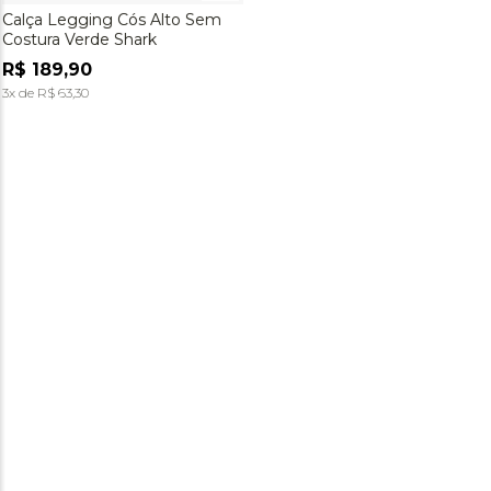
Calça Legging Cós Alto Sem
Costura Verde Shark
R$
189
,
90
3
x de
R$
63
,
30