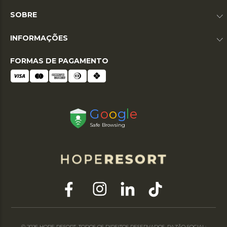
Modelos com compressão firme oferecem mais suporte
SOBRE
muscular, enquanto a cintura alta proporciona sustentação
abdominal e melhor ajuste ao corpo.
INFORMAÇÕES
Verifique também detalhes funcionais, como
bolsos
laterais ou no cós, ideais para levar itens essenciais
.
FORMAS DE PAGAMENTO
Para corrida, crossfit e funcional, prefira tecidos com toque
gelado e secagem rápida, que ajudam a equilibrar a
temperatura corporal. Já em treinos de força e mobilidade, a
elasticidade e a compressão moderada garantem liberdade
total de movimento.
Tops e sutiãs esportivos
A escolha do
top de academia
ideal começa pelo impacto
do treino. Para atividades de baixo impacto, como yoga e
pilates, modelos mais leves e com alças finas atendem bem.
Treinos de médio impacto, como funcional e dança, pedem
suporte intermediário.
Já corrida e crossfit exigem sutiãs esportivos com
sustentação firme e encaixe seguro. As opções de tops da
© 2026 HOPE RESORT. TODOS OS DIREITOS RESERVADOS. RAZÃO SOCIAL: