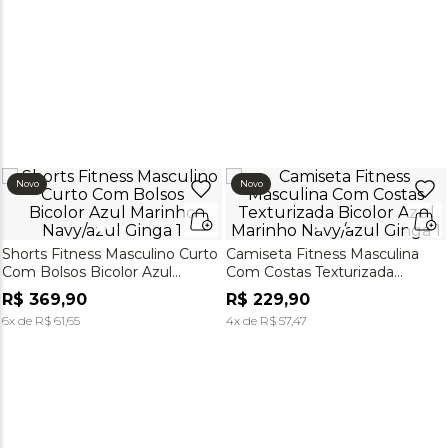
Novo
Novo
Shorts Fitness Masculino Curto
Camiseta Fitness Masculina
Com Bolsos Bicolor Azul
Com Costas Texturizada
Marinho Navy/azul Ginga
Bicolor Azul Marinho Navy/azul
R$
369
,
90
R$
229
,
90
Ginga
6
x de
R$
61
,
65
4
x de
R$
57
,
47