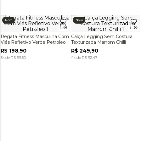
Novo
Novo
Regata Fitness Masculina Com
Calça Legging Sem Costura
Viés Refletivo Verde Petroleo
Texturizada Marrom Chilli
R$
198
,
90
R$
249
,
90
3
x de
R$
66
,
30
4
x de
R$
62
,
47