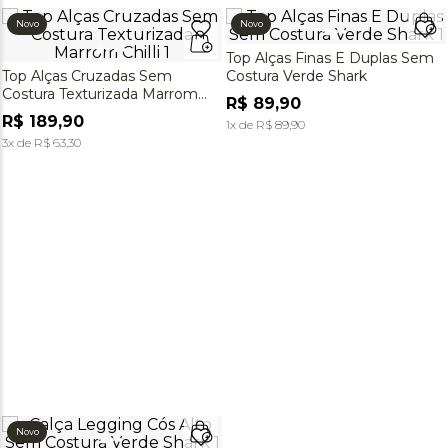
Novo
Novo
Top Alças Finas E Duplas Sem
Top Alças Cruzadas Sem
Costura Verde Shark
Costura Texturizada Marrom
R$
89
,
90
Chilli
R$
189
,
90
1
x de
R$
89
,
90
3
x de
R$
63
,
30
Novo