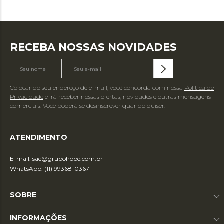
RECEBA NOSSAS NOVIDADES
Colocando seu endereço de e-mail, você concorda com nossa
Política de
Privacidade
e irá receber nossas ofertas, novidades e outras mensagens
comerciais. Você poderá se desinscrever quando quiser.
ATENDIMENTO
E-mail:
sac@grupohope.com.br
WhatsApp: (11) 99368-0367
SOBRE
INFORMAÇÕES