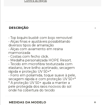
Confira as regras
-
DESCRIÇÃO
• Top biquíni bustiê com bojo removível
• Alças finas e ajustáveis possibilitando
diversos tipos de amarração
• Alças com aviamento em resina
marmorizada
• Costas com fecho click.
• Medalha personalizada HOPE Resort.
• Tecido em microfibra texturizada com
elastano, leve brilho acetinado, secagem
rápida e proteção UV 50+*
• Forro em poliamida, toque suave à pele,
secagem rápida e com proteção UV 50+*
* A proteção UV 50+ ajuda a manter a
pele protegida dos raios nocivos do sol
onde há cobertura do tecido
MEDIDAS DA MODELO