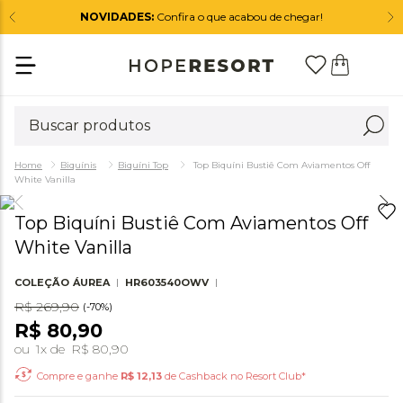
NOVIDADES:
Confira o que acabou de chegar!
Biquínis
Biquíni Top
Top Biquíni Bustiê Com Aviamentos Off
White Vanilla
Top Biquíni Bustiê Com Aviamentos Off
White Vanilla
COLEÇÃO
ÁUREA
HR603540OWV
R$
269
,
90
(-
70%
)
R$
80
,
90
ou
1
x de
R$
80
,
90
Compre e ganhe
R$
12,13
de Cashback no Resort Club*