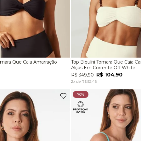
Tomara Que Caia Amarração
Top Biquíni Tomara Que Caia C
M
G
EG
P
M
G
Alças Em Corrente Off White
R$
104
,
90
R$
349
,
90
ADICIONAR À SACOLA
ADICIONAR À SACOL
2
x de
R$
52
,
45
70%