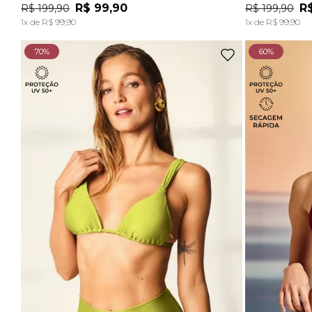
R$
99
,
90
R
R$
199
,
90
R$
199
,
90
ADICIONAR À SACOLA
1
x de
R$
99
,
90
1
x de
R$
99
,
90
70%
60%