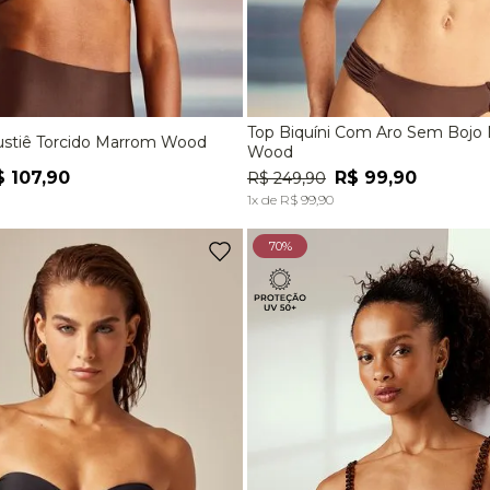
Top Biquíni Com Aro Sem Bojo
Bustiê Torcido Marrom Wood
M
G
EG
P
M
G
Wood
$
107
,
90
R$
99
,
90
R$
249
,
90
ADICIONAR À SACOLA
ADICIONAR À SACOL
1
x de
R$
99
,
90
70%