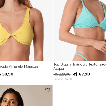
Top Biquíni Triângulo Texturiza
orcido Amarelo Maracuja
M
G
EG
P
M
Acqua
$
58
,
90
R$
67
,
90
R$
229
,
00
ADICIONAR À SACOLA
ADICIONAR À SACOL
1
x de
R$
67
,
90