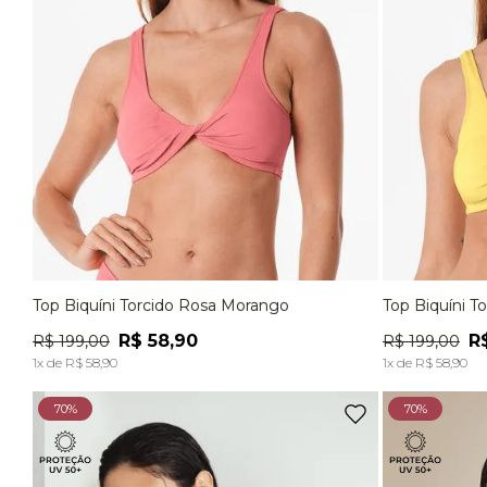
Top Biquíni Torcido Rosa Morango
Top Biquíni T
P
M
G
EG
P
R$
58
,
90
R
R$
199
,
00
R$
199
,
00
ADICIONAR À SACOLA
1
x de
R$
58
,
90
1
x de
R$
58
,
90
70%
70%