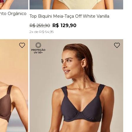
R$
89
,
90
nto Orgânico
Top Biquíni Meia-Taça Off White Vanilla
EG
P
M
G
EG
Ver tudo para
""
R$
129
,
90
R$
259
,
90
A
ADICIONAR À SACOLA
2
x de
R$
64
,
95