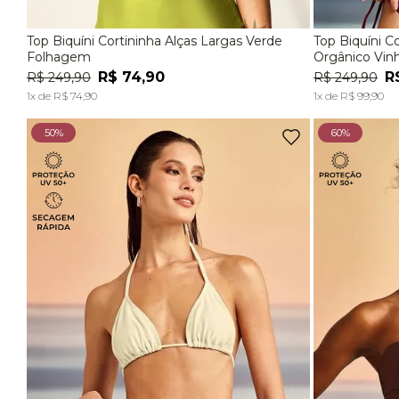
Top Biquíni Cortininha Alças Largas Verde
Top Biquíni 
P
M
G
P
Folhagem
Orgânico Vin
R$
74
,
90
R
R$
249
,
90
R$
249
,
90
ADICIONAR À SACOLA
1
x de
R$
74
,
90
1
x de
R$
99
,
90
50%
60%