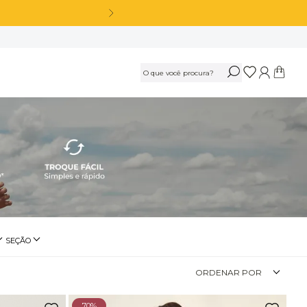
a R$ 50 OFF*
OS
Calça Legging Cós Alto Sem Costura Azul Marinho Navy
R$
189
,
90
Ou
3
x
de
R$ 63,30
sem juros
Calça Legging Cós Alto Sem Costura Preto
SEÇÃO
inino
Beachwear
R$
189
,
90
ORDENAR POR
Ou
3
x
de
R$ 63,30
sem juros
70%