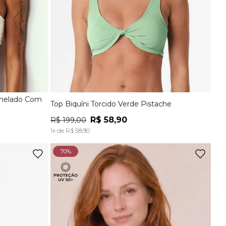
anelado Com
Top Biquíni Torcido Verde Pistache
EG
P
M
G
EG
R$
58
,
90
R$
199
,
00
A
ADICIONAR À SACOLA
1
x de
R$
58
,
90
70%