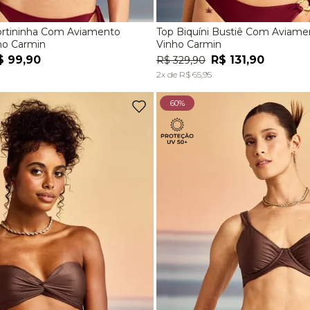
Cortininha Com Aviamento
Top Biquíni Bustiê Com Aviame
M
G
P
M
G
ho Carmin
Vinho Carmin
$
99
,
90
R$
131
,
90
R$
329
,
90
ADICIONAR À SACOLA
ADICIONAR À SACOL
2
x de
R$
65
,
95
60%