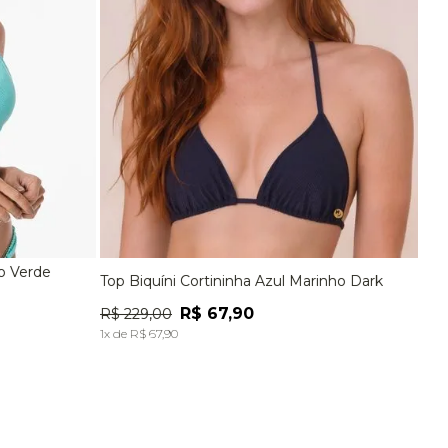
do Verde
Top Biquíni Cortininha Azul Marinho Dark
G
P
M
G
R$
67
,
90
R$
229
,
00
A
ADICIONAR À SACOLA
1
x de
R$
67
,
90