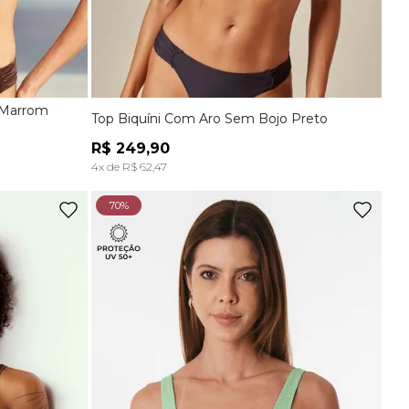
 Marrom
Top Biquíni Com Aro Sem Bojo Preto
EG
P
M
G
EG
R$
249
,
90
A
ADICIONAR À SACOLA
4
x de
R$
62
,
47
70%