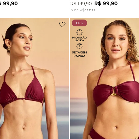
$
99
,
90
R$
99
,
90
R$
199
,
90
ADICIONAR À SACOLA
ADICIONAR À SACOL
1
x de
R$
99
,
90
60%