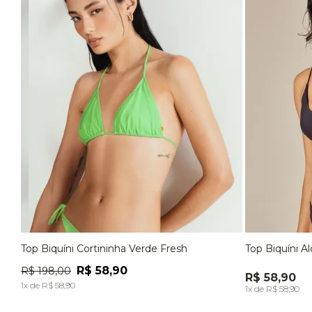
Top Biquíni Cortininha Verde Fresh
Top Biquíni A
P
M
G
P
R$
58
,
90
R$
198
,
00
R$ 58,90
ADICIONAR À SACOLA
1
x de
R$
58
,
90
1x de R$ 58,90