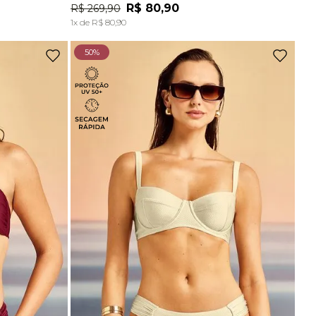
Ou
2
x
de
R$ 72,45
sem juros
R$
80
,
90
R$
269
,
90
A
ADICIONAR À SACOLA
1
x de
R$
80
,
90
Top Comfort Decote Reto Sem Costura Preto
50%
R$
129
,
90
Ou
2
x
de
R$ 64,95
sem juros
Top Comfort Decote Reto Sem Costura Marrom Carvalho
R$
129
,
90
Ou
2
x
de
R$ 64,95
sem juros
-
70%
Top Bojo Comfort Marrom Wood
De
R$
198
,
90
Para
R$
58
,
90
Top Alças Finas E Duplas Sem Costura Marrom Carvalho