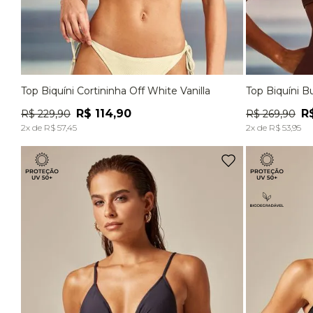
Top Biquíni Cortininha Off White Vanilla
Top Biquíni 
P
M
G
P
R$
114
,
90
R
R$
229
,
90
R$
269
,
90
ADICIONAR À SACOLA
2
x de
R$
57
,
45
2
x de
R$
53
,
95