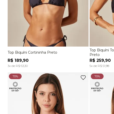
Top Biquíni 
Top Biquíni Cortininha Preto
P
M
G
EG
P
Preto
R$
189
,
90
R$
259
,
90
ADICIONAR À SACOLA
3
x de
R$
63
,
30
5
x de
R$
51
,
98
70%
70%