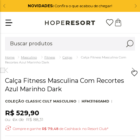
NOVIDADES:
Confira o que acabou de chegar!
Masculino
Fitness
Calças
Calça Fitness Masculina Com
Recortes Azul Marinho Dark
Calça Fitness Masculina Com Recortes
Azul Marinho Dark
COLEÇÃO
CLASSIC CULT MASCULINO
HFM31160AMD
R$
529
,
90
ou
6
x de
R$
88
,
31
Compre e ganhe
R$
79,48
de Cashback no Resort Club*