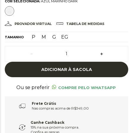
COR SELECIONADA:
AZUL MARINHO DARK
PROVADOR VIRTUAL
TABELA DE MEDIDAS
P
M
G
EG
TAMANHO
－
＋
ADICIONAR À SACOLA
Ou se preferir
COMPRE PELO WHATSAPP
Frete Grátis
Nas compras acima de R$349,00
Ganhe Cashback
15% na sua próxima compra.
Confira as regras