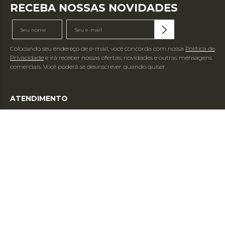
RECEBA NOSSAS NOVIDADES
Colocando seu endereço de e-mail, você concorda com nossa
Política de
Privacidade
e irá receber nossas ofertas, novidades e outras mensagens
comerciais. Você poderá se desinscrever quando quiser.
ATENDIMENTO
E-mail:
sac@grupohope.com.br
WhatsApp: (11) 99368-0367
SOBRE
INFORMAÇÕES
FORMAS DE PAGAMENTO