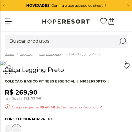
NOVIDADES:
Confira o que acabou de chegar!
Legging
Calça Legging
Calça Legging Preto
Calça Legging Preto
COLEÇÃO
BÁSICO FITNESS ESSENCIAL
HF132990PTO
R$
269
,
90
ou
5
x de
R$
53
,
98
Compre e ganhe
R$
40,48
de Cashback no Resort Club*
COR SELECIONADA:
PRETO