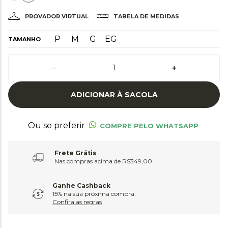
PROVADOR VIRTUAL
TABELA DE MEDIDAS
P
M
G
EG
TAMANHO
－
＋
ADICIONAR À SACOLA
Ou se preferir
COMPRE PELO WHATSAPP
Frete Grátis
Nas compras acima de R$349,00
Ganhe Cashback
15% na sua próxima compra.
Confira as regras