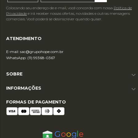
Colocando seu endereço de e-mail, você concorda com nossa
Política de
Privacidade
e irá receber nossas ofertas, novidades e outras mensagens
comerciais. Você poderá se desinscrever quando quiser.
ATENDIMENTO
E-mail:
sac@grupohope.com.br
WhatsApp: (11) 99368-0367
SOBRE
INFORMAÇÕES
FORMAS DE PAGAMENTO