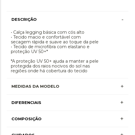
-
DESCRIÇÃO
• Calça legging básica com cós alto
• Tecido macio e confortável com
secagem rápida e suave ao toque da pele
• Tecido de microfibra com elastano e
proteção UV 50+*
*A proteção UV 50+ ajuda a manter a pele
protegida dos raios nocivos do sol nas
regiões onde há cobertura do tecido
MEDIDAS DA MODELO
+
DIFERENCIAIS
Proteção Uv
+
COMPOSIÇÃO
+ Mais Informações