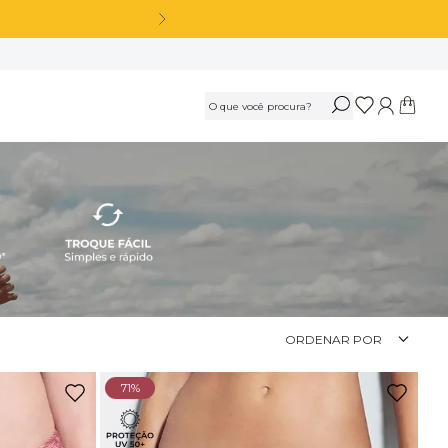
*
OS
Calça Legging Cós Alto Sem Costura Azul Marinho Navy
R$
189
,
90
Ou
3
x
de
R$ 63,30
sem juros
Calça Legging Cós Alto Sem Costura Preto
ORDENAR POR
R$
189
,
90
71%
Ou
3
x
de
R$ 63,30
sem juros