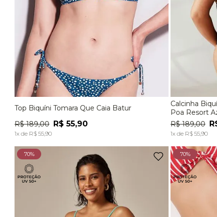
Calcinha Biquíni 
Top Biquíni Tomara Que Caia Batur
P
M
G
P
Poa Resort A
R$
55
,
90
R
R$
189
,
00
R$
189
,
00
ADICIONAR À SACOLA
1
x de
R$
55
,
90
1
x de
R$
55
,
90
70%
70%