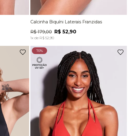
Calcinha Biquíni Laterais Franzidas
G
P
M
G
EG
R$
52
,
90
R$
179
,
00
A
ADICIONAR À SACOLA
1
x de
R$
52
,
90
70%