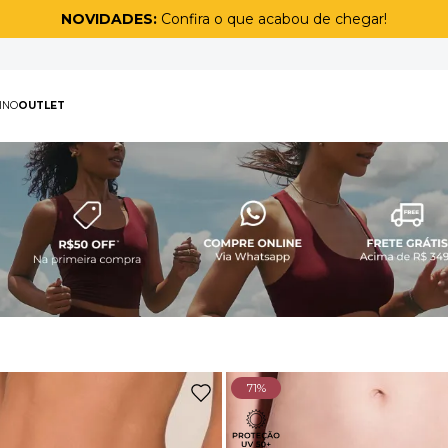
Ganhe 1 kit de meias
na compra de uma peça sport masculina
PAS
MASCULINO
OUTLET
TERMOS MAIS BUSCAD
1
º
biquíni
2
º
maiô
3
º
top
4
º
legging
5
º
calça
6
º
short
71%
7
º
off white lunar
8
º
adapt