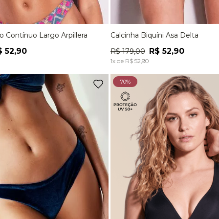
ro Contínuo Largo Arpillera
Calcinha Biquíni Asa Delta
M
G
P
M
$
52
,
90
R$
52
,
90
R$
179
,
00
ADICIONAR À SACOLA
ADICIONAR À SACOL
1
x de
R$
52
,
90
70%