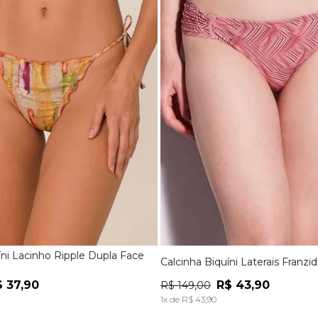
9
º
macacão
10
º
jaqueta
íni Lacinho Ripple Dupla Face
Calcinha Biquíni Laterais Franzi
M
G
EG
P
M
G
$
37
,
90
R$
43
,
90
R$
149
,
00
ADICIONAR À SACOLA
ADICIONAR À SACOL
1
x de
R$
43
,
90