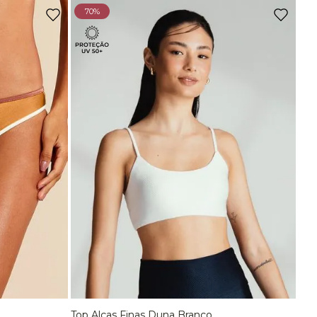
Ou
3
x
de
R$ 66,63
sem juros
70%
Top Comfort Decote Reto Sem Costura Preto
R$
129
,
90
Ou
2
x
de
R$ 64,95
sem juros
Top Comfort Decote Reto Sem Costura Marrom Carvalho
R$
129
,
90
Ou
2
x
de
R$ 64,95
sem juros
-
70%
Top Bojo Comfort Marrom Wood
De
R$
198
,
90
Para
R$
58
,
90
Top Alças Finas E Duplas Sem Costura Marrom Carvalho
Top Alças Finas Duna Branco