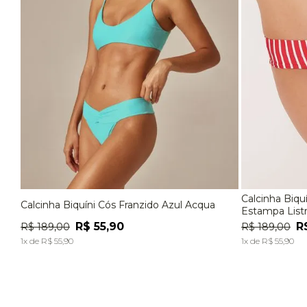
Calcinha Biqu
Calcinha Biquíni Cós Franzido Azul Acqua
P
M
G
P
Estampa List
R$
55
,
90
R
R$
189
,
00
R$
189
,
00
ADICIONAR À SACOLA
1
x de
R$
55
,
90
1
x de
R$
55
,
90