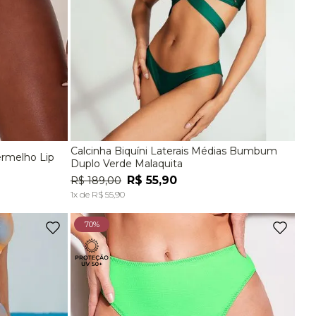
Calcinha Biquíni Laterais Médias Bumbum
ermelho Lip
EG
P
M
G
Duplo Verde Malaquita
R$
55
,
90
R$
189
,
00
A
ADICIONAR À SACOLA
1
x de
R$
55
,
90
70%