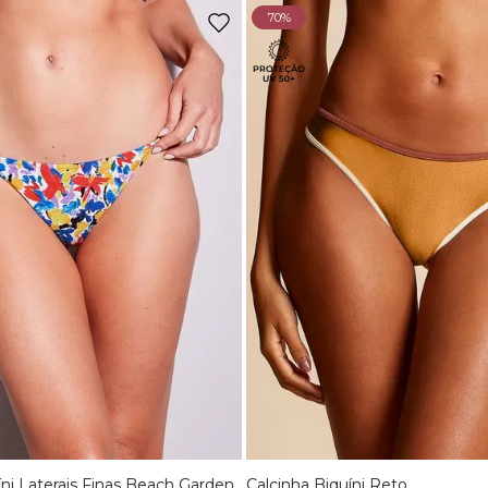
70%
íni Laterais Finas Beach Garden
Calcinha Biquíni Reto