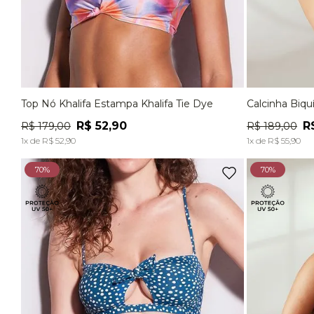
Top Nó Khalifa Estampa Khalifa Tie Dye
Calcinha Biqu
P
M
G
P
R$
52
,
90
R
R$
179
,
00
R$
189
,
00
ADICIONAR À SACOLA
1
x de
R$
52
,
90
1
x de
R$
55
,
90
70%
70%