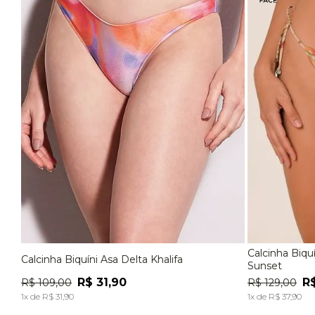
Calcinha Biqu
Calcinha Biquíni Asa Delta Khalifa
P
M
G
P
Sunset
R$
31
,
90
R
R$
109
,
00
R$
129
,
00
ADICIONAR À SACOLA
1
x de
R$
31
,
90
1
x de
R$
37
,
90