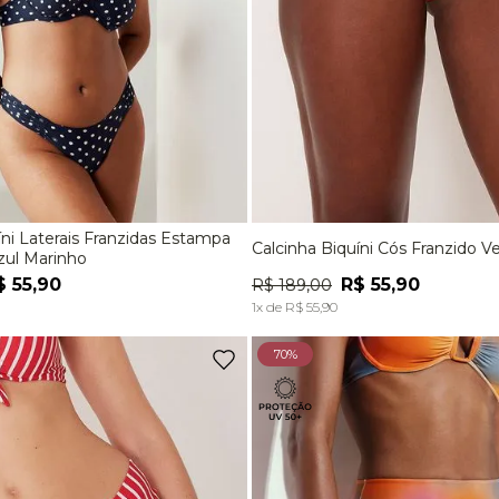
Laterais Franzidas Estampa
Calcinha Biquíni Cós Franzido V
M
G
EG
P
M
G
zul Marinho
$
55
,
90
R$
55
,
90
R$
189
,
00
ADICIONAR À SACOLA
ADICIONAR À SACOL
1
x de
R$
55
,
90
70%