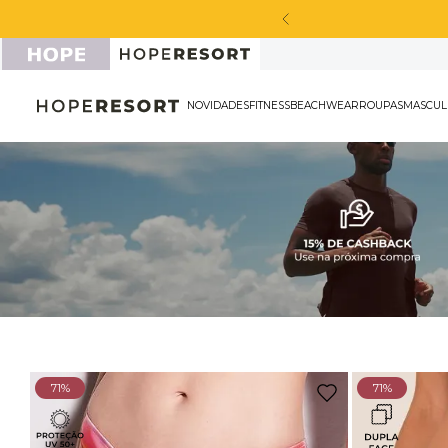
cabou de chegar!
NOVIDADES
FITNESS
BEACHWEAR
ROU
71%
71%