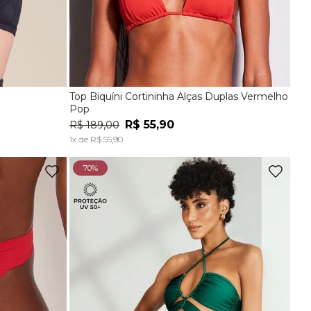
Top Biquíni Cortininha Alças Duplas Vermelho
EG
P
M
G
Pop
R$
55
,
90
R$
189
,
00
A
ADICIONAR À SACOLA
1
x de
R$
55
,
90
70%