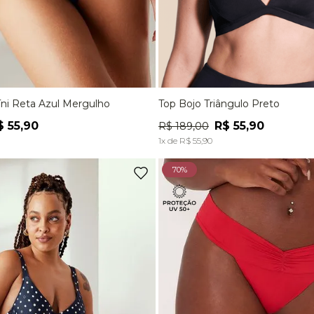
íni Reta Azul Mergulho
Top Bojo Triângulo Preto
M
G
P
M
G
$
55
,
90
R$
55
,
90
R$
189
,
00
ADICIONAR À SACOLA
ADICIONAR À SACOL
1
x de
R$
55
,
90
70%