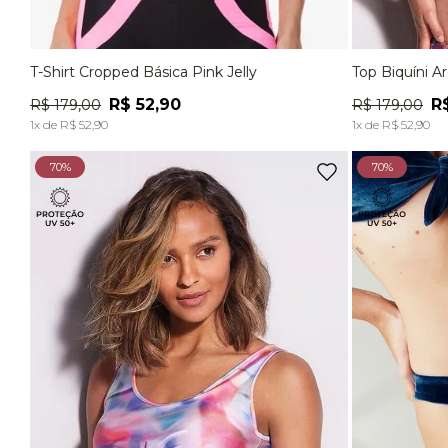
T-Shirt Cropped Básica Pink Jelly
Top Biquíni A
P
M
G
EG
P
R$
52
,
90
R
R$
179
,
00
R$
179
,
00
ADICIONAR À SACOLA
1
x de
R$
52
,
90
1
x de
R$
52
,
90
70%
70%