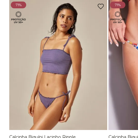
71%
71%
Calcinha Biquíni Lacinho Ripple
Calcinha Biqu