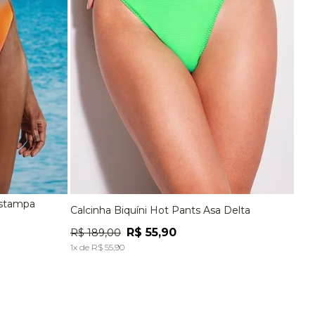
Estampa
Calcinha Biquíni Hot Pants Asa Delta
EG
P
M
G
EG
R$
55
,
90
R$
189
,
00
A
ADICIONAR À SACOLA
1
x de
R$
55
,
90