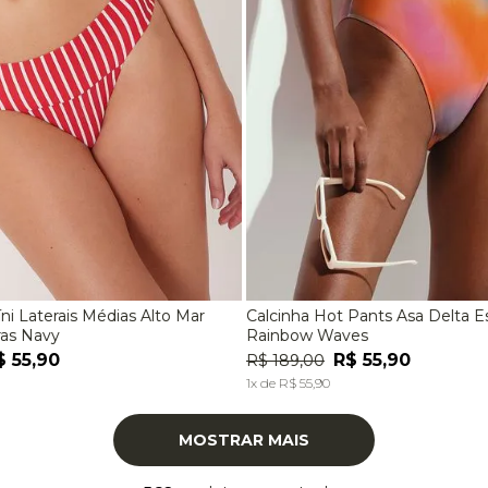
íni Laterais Médias Alto Mar
Calcinha Hot Pants Asa Delta 
M
G
EG
P
M
G
ras Navy
Rainbow Waves
$
55
,
90
R$
55
,
90
R$
189
,
00
ADICIONAR À SACOLA
ADICIONAR À SACOL
1
x de
R$
55
,
90
MOSTRAR MAIS