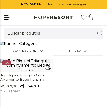
NOVIDADES:
Confira o que acabou de chegar!
ORDENAR POR
FILTRAR
50%
Top Biquíni Triângulo Com
Aviamento Bege Panama
R$
134
,
90
R$
269
,
90
2
x de
R$
67
,
45