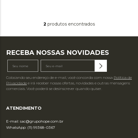
2
produtos
RECEBA NOSSAS NOVIDADES
Colocando seu endereço de e-mail, você concorda com nossa
Política de
Privacidade
e irá receber nossas ofertas, novidades e outras mensagens
comerciais. Você poderá se desinscrever quando quiser.
ATENDIMENTO
E-mail:
sac@grupohope.com.br
WhatsApp: (11) 99368-0367