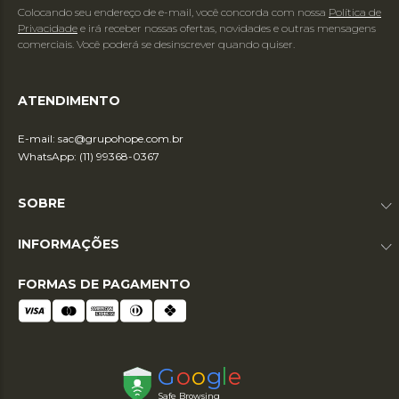
Colocando seu endereço de e-mail, você concorda com nossa
Política de
Privacidade
e irá receber nossas ofertas, novidades e outras mensagens
comerciais. Você poderá se desinscrever quando quiser.
ATENDIMENTO
E-mail:
sac@grupohope.com.br
WhatsApp: (11) 99368-0367
SOBRE
INFORMAÇÕES
FORMAS DE PAGAMENTO