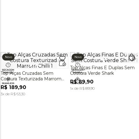
Novo
Novo
Top Alças Finas E Duplas Sem
Top Alças Cruzadas Sem
Costura Verde Shark
Costura Texturizada Marrom
R$
89
,
90
Chilli
R$
189
,
90
1
x de
R$
89
,
90
3
x de
R$
63
,
30