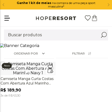
Ganhe 1 kit de meias
na compra de uma peça sport
masculina*
ORDENAR POR
FILTRAR
Novo
Camiseta Manga Curta Costas
Com Abertura Azul Marinho
Navy
R$
189
,
90
3
x de
R$
63
,
30