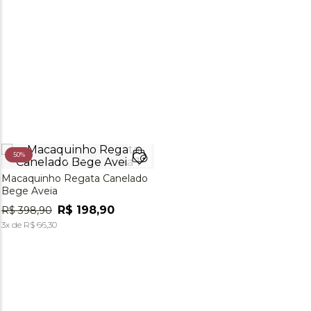
50%
Macaquinho Regata Canelado
Bege Aveia
R$
198
,
90
R$
398
,
90
3
x de
R$
66
,
30