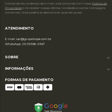
Colocando seu endereço de e-mail, você concorda com nossa
Política de
Privacidade
e irá receber nossas ofertas, novidades e outras mensagens
comerciais. Você poderá se desinscrever quando quiser.
ATENDIMENTO
E-mail:
sac@grupohope.com.br
WhatsApp: (11) 99368-0367
SOBRE
INFORMAÇÕES
FORMAS DE PAGAMENTO