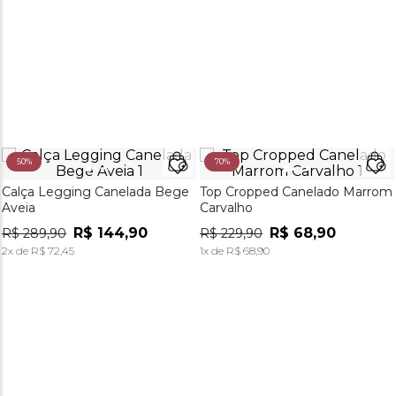
50%
70%
Calça Legging Canelada Bege
Top Cropped Canelado Marrom
Aveia
Carvalho
R$
144
,
90
R$
68
,
90
R$
289
,
90
R$
229
,
90
2
x de
R$
72
,
45
1
x de
R$
68
,
90