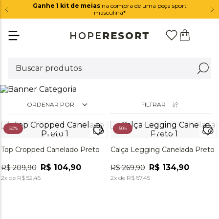
Ganhe 1 kit de meias
na compra de uma peça sport
masculina*
ORDENAR POR
FILTRAR
50%
50%
Top Cropped Canelado Preto
Calça Legging Canelada Preto
R$
104
,
90
R$
134
,
90
R$
209
,
90
R$
269
,
90
2
x de
R$
52
,
45
2
x de
R$
67
,
45