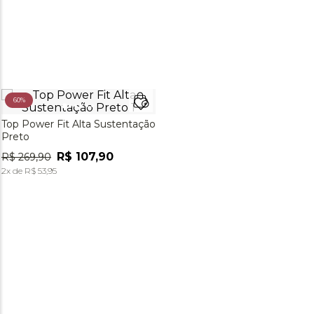
60%
Top Power Fit Alta Sustentação
Preto
R$
107
,
90
R$
269
,
90
2
x de
R$
53
,
95