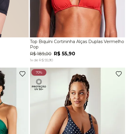
Top Biquíni Cortininha Alças Duplas Vermelho
EG
P
M
G
Pop
R$
55
,
90
R$
189
,
00
A
ADICIONAR À SACOLA
1
x de
R$
55
,
90
70%