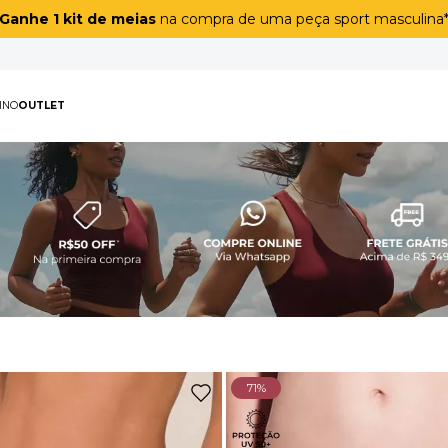
Coleção sem costura
a partir de
R$ 89,90
!
PAS
MASCULINO
OUTLET
TERMOS MAIS BUSCAD
1
º
biquíni
2
º
maiô
3
º
top
4
º
legging
5
º
calça
6
º
macacão
71%
7
º
short
8
º
adapt