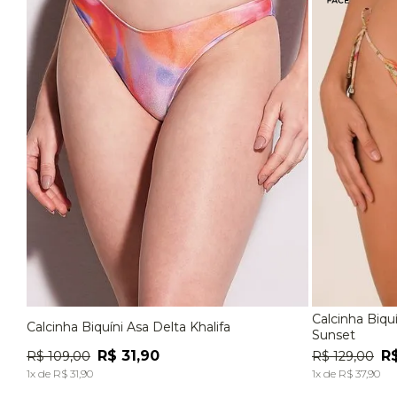
Calcinha Biqu
Calcinha Biquíni Asa Delta Khalifa
P
M
G
P
Sunset
R$
31
,
90
R
R$
109
,
00
R$
129
,
00
ADICIONAR À SACOLA
1
x de
R$
31
,
90
1
x de
R$
37
,
90