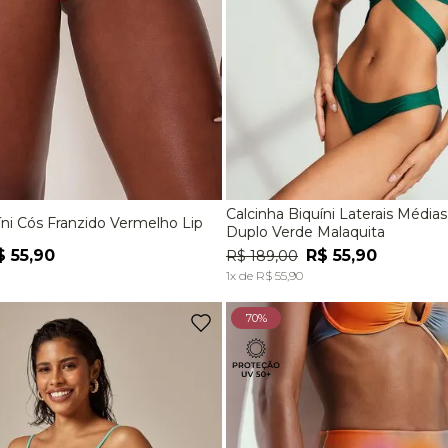
Calcinha Biquíni Laterais Méd
íni Cós Franzido Vermelho Lip
M
G
EG
P
M
Duplo Verde Malaquita
$
55
,
90
R$
55
,
90
R$
189
,
00
ADICIONAR À SACOLA
ADICIONAR À SACOL
1
x de
R$
55
,
90
70%