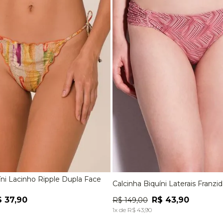
9
º
jaqueta
10
º
off white lunar
íni Lacinho Ripple Dupla Face
Calcinha Biquíni Laterais Franzi
M
G
EG
P
M
G
$
37
,
90
R$
43
,
90
R$
149
,
00
ADICIONAR À SACOLA
ADICIONAR À SACOL
1
x de
R$
43
,
90