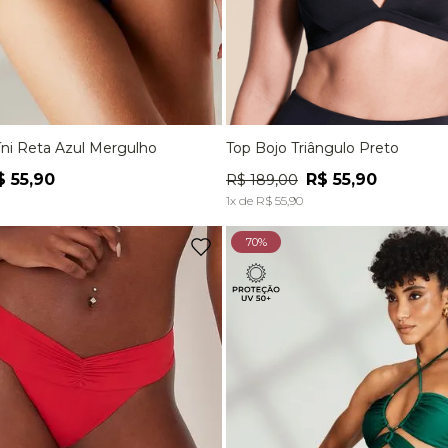
íni Reta Azul Mergulho
Top Bojo Triângulo Preto
M
G
P
M
G
$
55
,
90
R$
55
,
90
R$
189
,
00
ADICIONAR À SACOLA
ADICIONAR À SACOL
1
x de
R$
55
,
90
70%