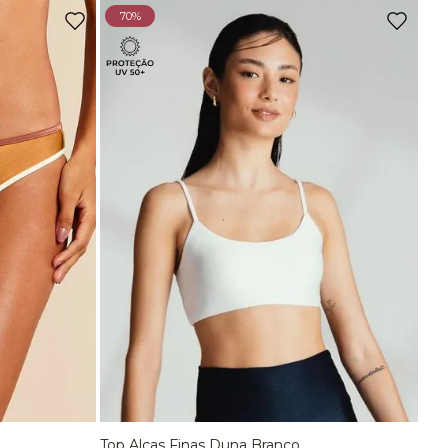
Ou
2
x
de
R$ 72,45
sem juros
70%
Top Comfort Decote Reto Sem Costura Marrom Carvalho
R$
129
,
90
Ou
2
x
de
R$ 64,95
sem juros
Top Comfort Decote Reto Sem Costura Preto
R$
129
,
90
Ou
2
x
de
R$ 64,95
sem juros
Top Alças Finas E Duplas Sem Costura Marrom Carvalho
R$
89
,
90
-
70%
Top Bojo Comfort Marrom Wood
De
R$
198
,
90
Top Alças Finas Duna Branco