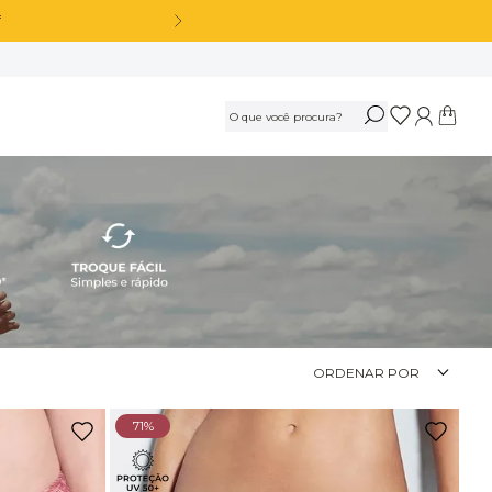
OS
Calça Legging Cós Alto Sem Costura Azul Marinho Navy
R$
189
,
90
Ou
3
x
de
R$ 63,30
sem juros
Calça Legging Cós Alto Sem Costura Preto
ORDENAR POR
R$
189
,
90
71%
Ou
3
x
de
R$ 63,30
sem juros