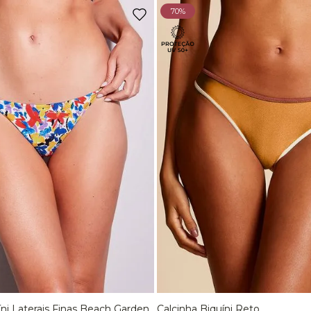
70%
íni Laterais Finas Beach Garden
Calcinha Biquíni Reto