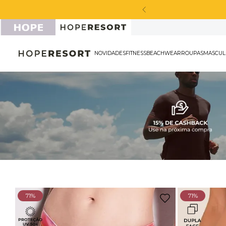
a peça sport masculina*
NOVIDADES
FITNESS
BEACHWEAR
ROU
71%
71%