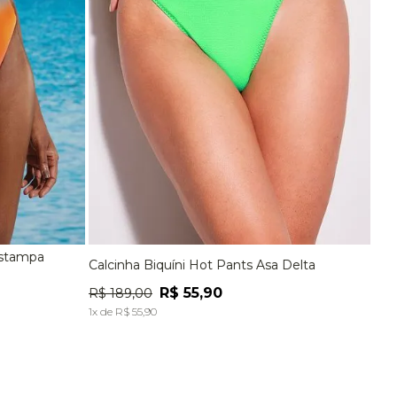
Estampa
Calcinha Biquíni Hot Pants Asa Delta
EG
P
M
G
EG
R$
55
,
90
R$
189
,
00
A
ADICIONAR À SACOLA
1
x de
R$
55
,
90