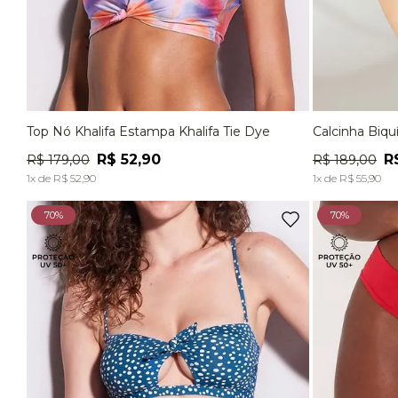
Top Nó Khalifa Estampa Khalifa Tie Dye
Calcinha Biqu
P
M
G
P
R$
52
,
90
R
R$
179
,
00
R$
189
,
00
ADICIONAR À SACOLA
1
x de
R$
52
,
90
1
x de
R$
55
,
90
70%
70%