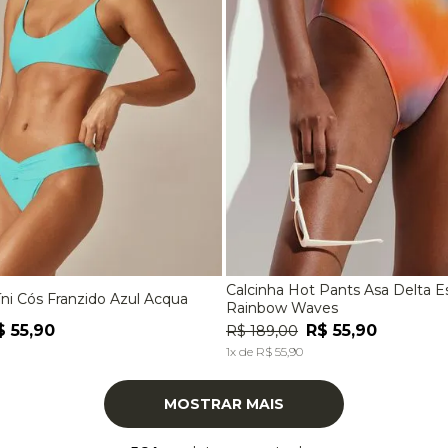
Calcinha Hot Pants Asa Delta 
íni Cós Franzido Azul Acqua
M
G
P
M
G
Rainbow Waves
$
55
,
90
R$
55
,
90
R$
189
,
00
ADICIONAR À SACOLA
ADICIONAR À SACOL
1
x de
R$
55
,
90
MOSTRAR MAIS