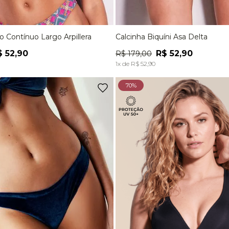
ro Contínuo Largo Arpillera
Calcinha Biquíni Asa Delta
M
G
P
M
$
52
,
90
R$
52
,
90
R$
179
,
00
ADICIONAR À SACOLA
ADICIONAR À SACOL
1
x de
R$
52
,
90
70%