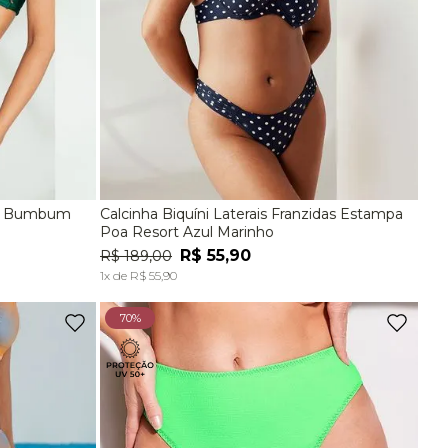
ias Bumbum
Calcinha Biquíni Laterais Franzidas Estampa
G
P
M
G
EG
Poa Resort Azul Marinho
R$
55
,
90
R$
189
,
00
A
ADICIONAR À SACOLA
1
x de
R$
55
,
90
70%