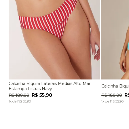
Calcinha Biquíni Laterais Médias Alto Mar
Calcinha Biqu
P
M
G
EG
P
Estampa Listras Navy
R$
55
,
90
R
R$
189
,
00
R$
189
,
00
ADICIONAR À SACOLA
1
x de
R$
55
,
90
1
x de
R$
55
,
90