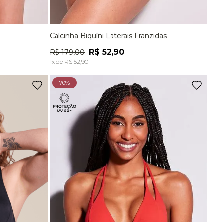
Calcinha Biquíni Laterais Franzidas
G
P
M
G
EG
R$
52
,
90
R$
179
,
00
A
ADICIONAR À SACOLA
1
x de
R$
52
,
90
70%