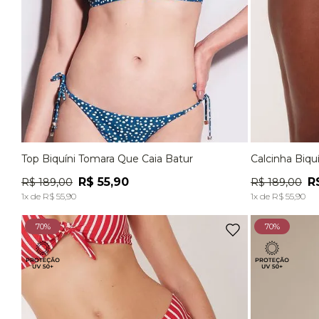
Top Biquíni Tomara Que Caia Batur
Calcinha Biqu
P
M
G
P
R$
55
,
90
R
R$
189
,
00
R$
189
,
00
ADICIONAR À SACOLA
1
x de
R$
55
,
90
1
x de
R$
55
,
90
70%
70%