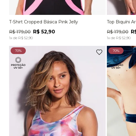
T-Shirt Cropped Básica Pink Jelly
Top Biquíni A
P
M
G
EG
P
R$
52
,
90
R
R$
179
,
00
R$
179
,
00
ADICIONAR À SACOLA
1
x de
R$
52
,
90
1
x de
R$
52
,
90
70%
70%