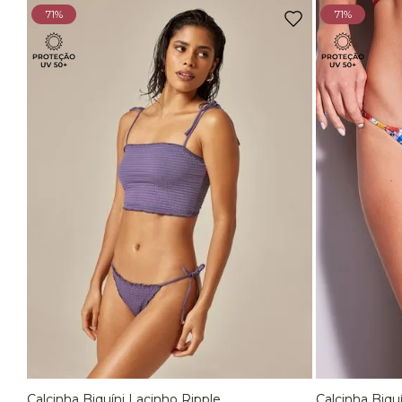
71%
71%
Calcinha Biquíni Lacinho Ripple
Calcinha Biqu