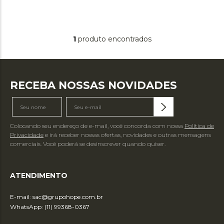
1
produto
RECEBA NOSSAS NOVIDADES
Colocando seu endereço de e-mail, você concorda com nossa
Política de
Privacidade
e irá receber nossas ofertas, novidades e outras mensagens
comerciais. Você poderá se desinscrever quando quiser.
ATENDIMENTO
E-mail:
sac@grupohope.com.br
WhatsApp: (11) 99368-0367