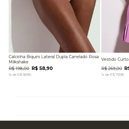
Calcinha Biquini Lateral Dupla Canelado Rosa
Vestido Curt
P
M
G
EG
P
Milkshake
R$
58
,
90
R
R$
198
,
00
R$
269
,
00
ADICIONAR À SACOLA
1
x de
R$
58
,
90
1
x de
R$
79
,
90