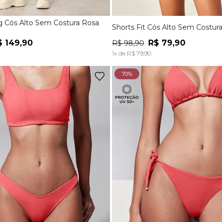
g Cós Alto Sem Costura Rosa
Shorts Fit Cós Alto Sem Costura
M
G
P
M
$
149
,
90
R$
79
,
90
R$
98
,
90
ADICIONAR À SACOLA
ADICIONAR À SACOL
1
x de
R$
79
,
90
70%