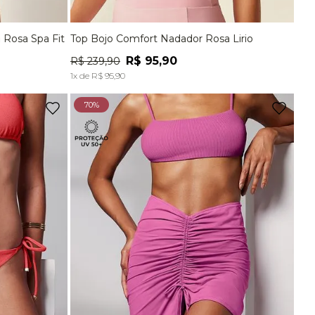
Para
R$
58
,
90
 Rosa Spa Fit
Top Bojo Comfort Nadador Rosa Lirio
G
P
M
G
Ver tudo para
""
R$
95
,
90
R$
239
,
90
A
ADICIONAR À SACOLA
1
x de
R$
95
,
90
70%