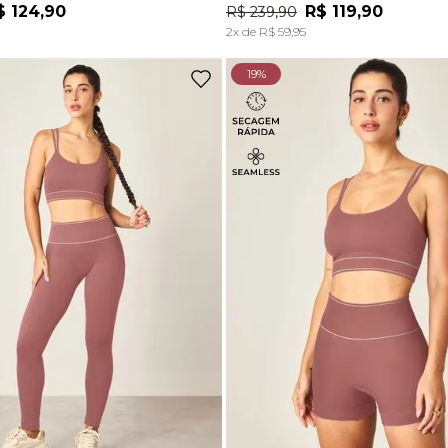
$
124
,
90
R$
119
,
90
R$
239
,
90
ADICIONAR À SACOLA
ADICIONAR À SACOL
2
x de
R$
59
,
95
19%