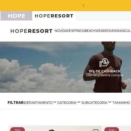
cabou de chegar!
NOVIDADES
FITNESS
BEACHWEAR
ROU
DEPARTAMENTO
CATEGORIA
SUBCATEGORIA
TAMANHO
Biquínis
Calcinha de Biquíni
Saia de Praia
P
Tops
Top Alta Sustentação
Blusa
M
Shorts e Saia
Roupas de Praia
Biquíni Reto
G
50%
50%