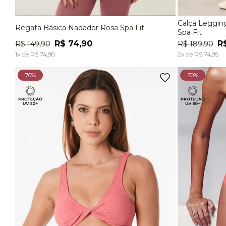
Calça Leggin
Regata Básica Nadador Rosa Spa Fit
P
M
G
EG
P
Spa Fit
R$
74
,
90
R
R$
149
,
90
R$
189
,
90
ADICIONAR À SACOLA
1
x de
R$
74
,
90
2
x de
R$
74
,
95
70%
70%