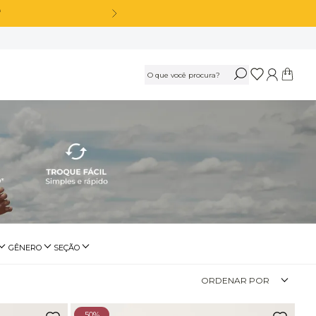
*
OS
Calça Legging Cós Alto Sem Costura Azul Marinho Navy
R$
189
,
90
Ou
3
x
de
R$ 63,30
sem juros
Calça Legging Cós Alto Sem Costura Preto
GÊNERO
SEÇÃO
ssencial
Feminino
Fitness
R$
189
,
90
ORDENAR POR
Ou
3
x
de
R$ 63,30
sem juros
Beachwear
50%