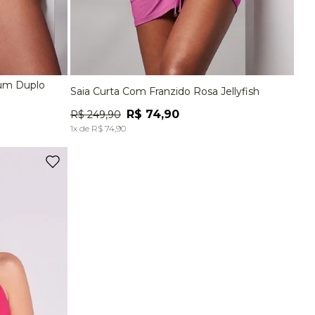
bum Duplo
Saia Curta Com Franzido Rosa Jellyfish
G
P
M
G
R$
74
,
90
R$
249
,
90
A
ADICIONAR À SACOLA
1
x de
R$
74
,
90