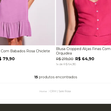
Blusa Cropped Alças Finas Co
o Com Babados Rosa Chiclete
M
G
P
M
Orquidea
$
79
,
90
R$
64
,
90
R$
219
,
00
ADICIONAR À SACOLA
ADICIONAR À SACOL
1
x de
R$
64
,
90
15
produtos
CRM | Sale Rosa