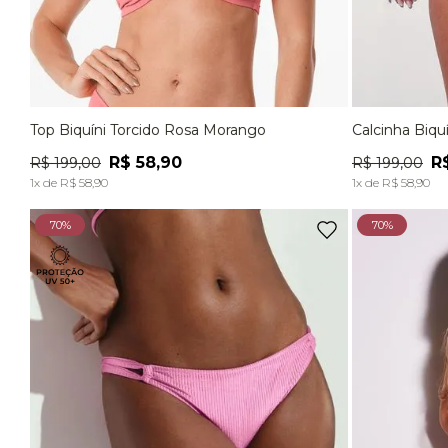
Top Biquíni Torcido Rosa Morango
Calcinha Biqu
P
M
G
EG
P
R$
58
,
90
R
R$
199
,
00
R$
199
,
00
ADICIONAR À SACOLA
1
x de
R$
58
,
90
1
x de
R$
58
,
90
70%
70%