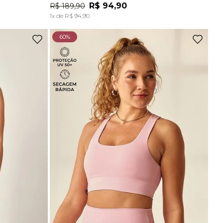
Ou
2
x
de
R$ 72,45
sem juros
R$
94
,
90
R$
189
,
90
A
ADICIONAR À SACOLA
1
x de
R$
94
,
90
Top Comfort Decote Reto Sem Costura Marrom Carvalho
60%
R$
129
,
90
Ou
2
x
de
R$ 64,95
sem juros
Top Comfort Decote Reto Sem Costura Preto
R$
129
,
90
Ou
2
x
de
R$ 64,95
sem juros
Top Alças Finas E Duplas Sem Costura Marrom Carvalho
R$
89
,
90
-
70%
Top Bojo Comfort Marrom Wood
De
R$
198
,
90