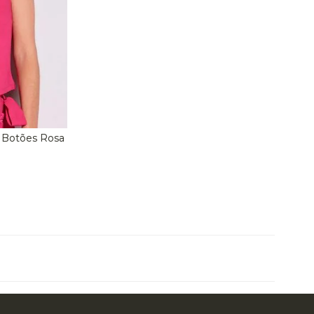
m Botões Rosa
G
A