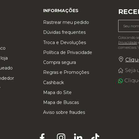
RECE
INFORMAÇÕES
Rastrear meu pedido
Dúvidas frequentes
Colocando s
Troca e Devoluções
Privacidade
e
comerciais. 
sco
Política de Privacidade
loja
Cliqu
Compra segura
queado
Seja
Regras e Promoções
ndedor
Cliqu
Cashback
r
Mapa do Site
Mapa de Buscas
Aviso sobre fraudes