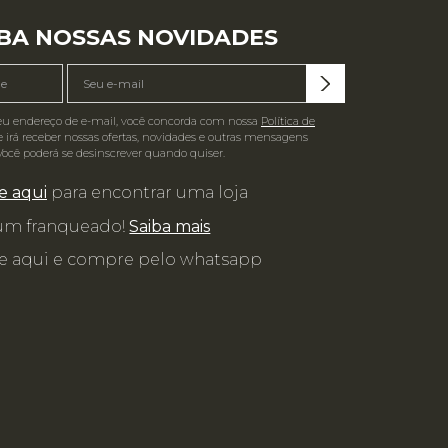
BA NOSSAS NOVIDADES
eu endereço de e-mail, você concorda com nossa
Política de
 irá receber nossas ofertas, novidades e outras mensagens
Você poderá se desinscrever quando quiser.
e aqui
para encontrar uma loja
 um franqueado!
Saiba mais
e aqui e compre pelo whatsapp