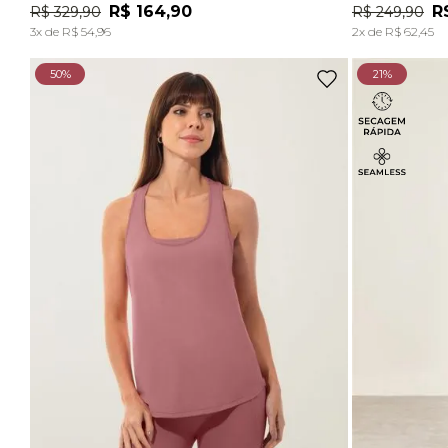
R$
164
,
90
R
R$
329
,
90
R$
249
,
90
ADICIONAR À SACOLA
3
x de
R$
54
,
96
2
x de
R$
62
,
45
50%
21%