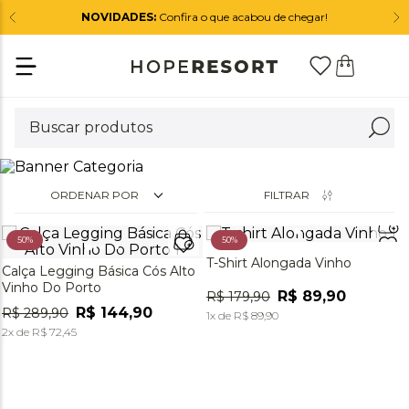
NOVIDADES:
Confira o que acabou de chegar!
ORDENAR POR
FILTRAR
50%
50%
T-Shirt Alongada Vinho
Calça Legging Básica Cós Alto
Vinho Do Porto
R$
89
,
90
R$
179
,
90
R$
144
,
90
R$
289
,
90
1
x de
R$
89
,
90
2
x de
R$
72
,
45