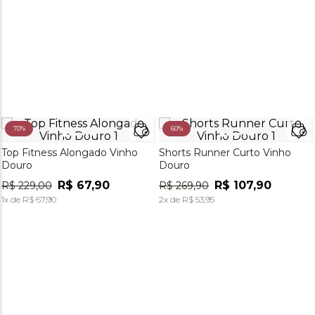
70%
60%
Top Fitness Alongado Vinho
Shorts Runner Curto Vinho
Douro
Douro
R$
67
,
90
R$
107
,
90
R$
229
,
00
R$
269
,
90
1
x de
R$
67
,
90
2
x de
R$
53
,
95