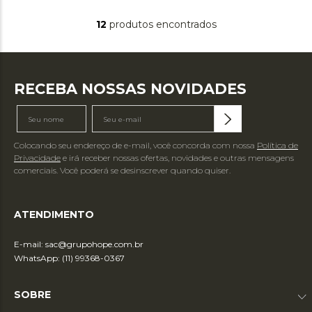
12
produtos
RECEBA NOSSAS NOVIDADES
Colocando seu endereço de e-mail, você concorda com nossa
Política de
Privacidade
e irá receber nossas ofertas, novidades e outras mensagens
comerciais. Você poderá se desinscrever quando quiser.
ATENDIMENTO
E-mail:
sac@grupohope.com.br
WhatsApp: (11) 99368-0367
SOBRE