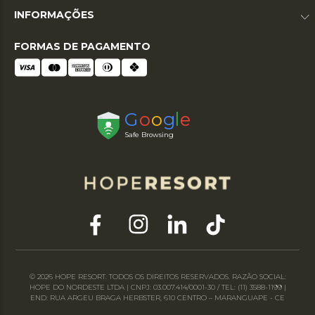
INFORMAÇÕES
FORMAS DE PAGAMENTO
© 2026 HOPE RESORT. TODOS OS DIREITOS RESERVADOS. RAZÃO SOCIAL:
HOPE DO NORDESTE LTDA | CNPJ: 03.007.414/0001-30 / TEL: (11) 3588-1199 |
END: RUA ARGEU BRAGA HERBSTER, 610 CENTRO – MARANGUAPE - CE