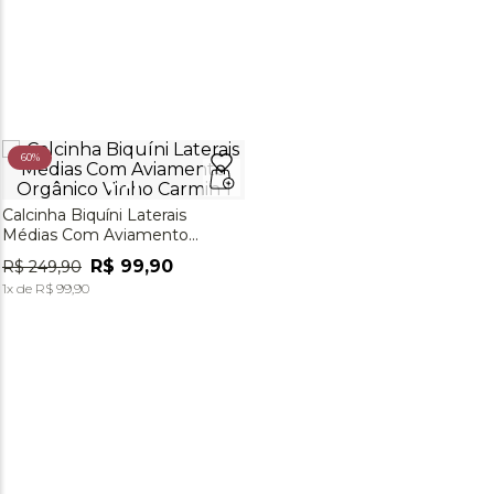
60%
Calcinha Biquíni Laterais
Médias Com Aviamento
Orgânico Vinho Carmin
R$
99
,
90
R$
249
,
90
1
x de
R$
99
,
90