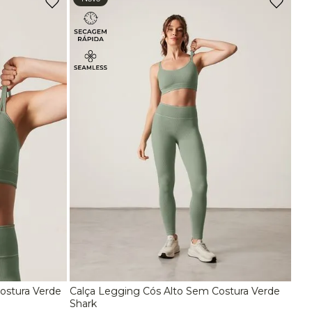
Calça Legging Cós Alto Sem Costura Marrom Carvalho
R$
189
,
90
Ou
3
x
de
R$ 63,30
sem juros
Top Alças Finas E Duplas Sem Costura Azul Marinho Navy
R$
89
,
90
-
70%
Top Bojo Sustentação Preto
De
R$
198
,
00
Para
R$
58
,
90
-
31%
Calça Bailarina Preto
De
R$
289
,
90
ostura Verde
Calça Legging Cós Alto Sem Costura Verde
Para
R$
199
,
90
G
P
M
G
Shark