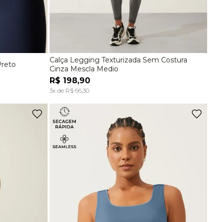
Calça Legging Texturizada Sem Costura
Preto
G
P
M
G
Cinza Mescla Medio
R$
198
,
90
A
ADICIONAR À SACOLA
3
x de
R$
66
,
30