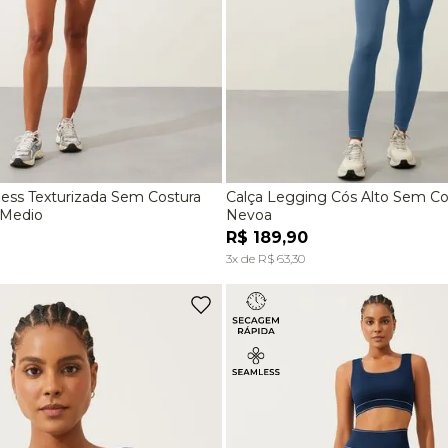
ess Texturizada Sem Costura
Calça Legging Cós Alto Sem Co
M
G
P
M
 Medio
Nevoa
R$
189
,
90
ADICIONAR À SACOLA
ADICIONAR À SACOL
3
x de
R$
63
,
30