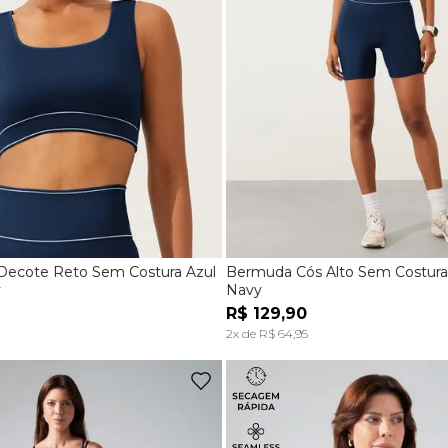
Decote Reto Sem Costura Azul
Bermuda Cós Alto Sem Costura
M
G
P
M
y
Navy
R$
129
,
90
ADICIONAR À SACOLA
ADICIONAR À SACOL
2
x de
R$
64
,
95