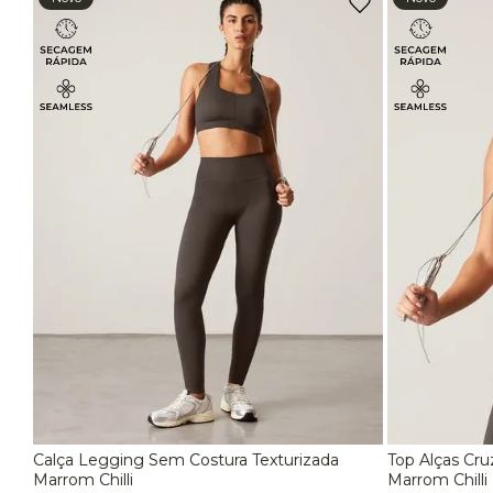
Masculino
Top Leve Sustentação
EG
Casaco Fitness
Shorts Fitness
TU
Conjuntos
Macaquinho e Macacão
Camisetas Femininas
Roupas
Acessórios
Top Alta Sustentação
Jaqueta Fitness Feminina
Regatas Fitness
Conjuntos Fitness
Calça Legging Sem Costura Texturizada
Top Alças Cru
P
M
G
P
Marrom Chilli
Marrom Chilli