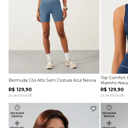
Top Comfort 
Bermuda Cós Alto Sem Costura Azul Nevoa
P
M
G
P
Marinho Nav
R$
129
,
90
R$
129
,
90
ADICIONAR À SACOLA
2
x de
R$
64
,
95
2
x de
R$
64
,
95