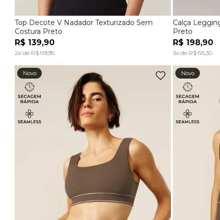
Top Decote V Nadador Texturizado Sem
Calça Leggin
P
M
G
P
Costura Preto
Preto
R$
139
,
90
R$
198
,
90
ADICIONAR À SACOLA
2
x de
R$
69
,
95
3
x de
R$
66
,
30
Novo
Novo