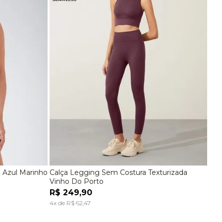
a Azul Marinho
Calça Legging Sem Costura Texturizada
G
P
M
G
Vinho Do Porto
R$
249
,
90
A
ADICIONAR À SACOLA
4
x de
R$
62
,
47