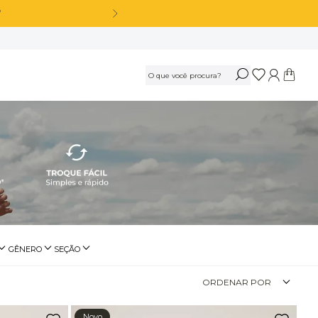
OS
Calça Legging Cós Alto Sem Costura Azul Marinho Navy
R$
189
,
90
Ou
3
x
de
R$ 63,30
sem juros
Calça Legging Cós Alto Sem Costura Preto
GÊNERO
SEÇÃO
ssencial
Feminino
Fitness
R$
189
,
90
ORDENAR POR
Ou
3
x
de
R$ 63,30
sem juros
utwear
Masculino
Novo