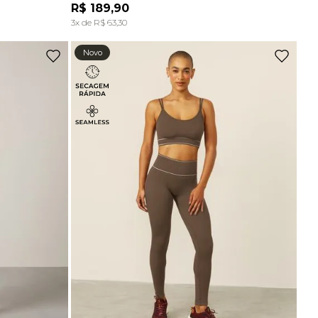
Ou
3
x
de
R$ 66,63
sem juros
R$
189
,
90
A
ADICIONAR À SACOLA
3
x de
R$
63
,
30
Top Comfort Decote Reto Sem Costura Preto
Novo
R$
129
,
90
Ou
2
x
de
R$ 64,95
sem juros
Top Comfort Decote Reto Sem Costura Marrom Carvalho
R$
129
,
90
Ou
2
x
de
R$ 64,95
sem juros
-
70%
Top Bojo Comfort Marrom Wood
De
R$
198
,
90
Para
R$
58
,
90
Top Alças Finas E Duplas Sem Costura Marrom Carvalho