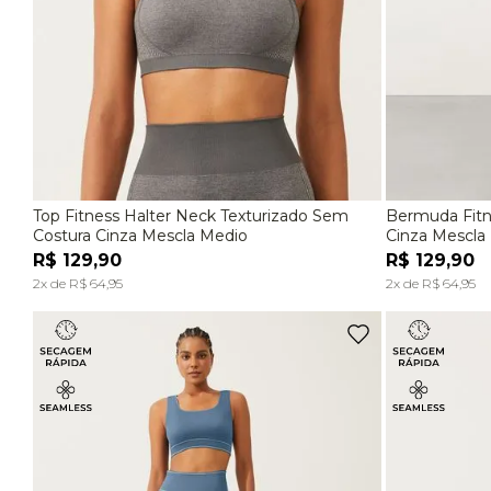
Top Fitness Halter Neck Texturizado Sem
Bermuda Fitn
P
M
G
P
Costura Cinza Mescla Medio
Cinza Mescla
R$
129
,
90
R$
129
,
90
ADICIONAR À SACOLA
2
x de
R$
64
,
95
2
x de
R$
64
,
95