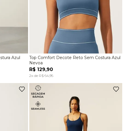
stura Azul
Top Comfort Decote Reto Sem Costura Azul
G
P
M
G
Nevoa
R$
129
,
90
A
ADICIONAR À SACOLA
2
x de
R$
64
,
95