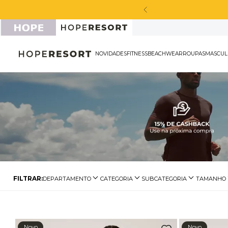
a peça sport masculina*
NOVIDADES
FITNESS
BEACHWEAR
ROU
DEPARTAMENTO
CATEGORIA
SUBCATEGORIA
TAMANHO
Tops
Calça Legging
Cuecas
P
Legging
Top Média Sustentação
M
Shorts e Saia
Bermuda Fitness
G
Novo
Novo