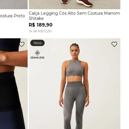
R$
89
,
90
Calça Legging Cós Alto Sem Costura Marrom
ostura Preto
G
P
M
G
Shitake
Ver tudo para
""
R$
189
,
90
A
ADICIONAR À SACOLA
3
x de
R$
63
,
30
Novo