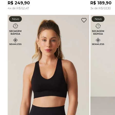
R$
249
,
90
R$
189
,
90
ADICIONAR À SACOLA
4
x de
R$
62
,
47
3
x de
R$
63
,
30
Novo
Novo