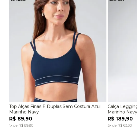
Top Alças Finas E Duplas Sem Costura Azul
Calça Leggin
P
M
G
P
Marinho Navy
Marinho Nav
R$
89
,
90
R$
189
,
90
ADICIONAR À SACOLA
1
x de
R$
89
,
90
3
x de
R$
63
,
30