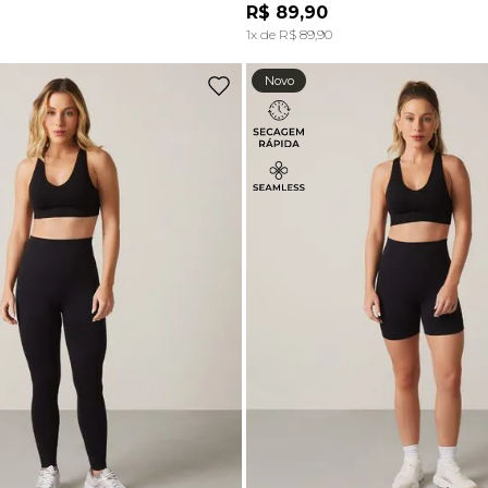
R$
89
,
90
ADICIONAR À SACOLA
ADICIONAR À SACOL
1
x de
R$
89
,
90
Novo