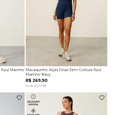
 Azul Marinho
Macaquinho Alças Finas Sem Costura Azul
G
P
M
G
Marinho Navy
R$
269
,
90
A
ADICIONAR À SACOLA
5
x de
R$
53
,
98