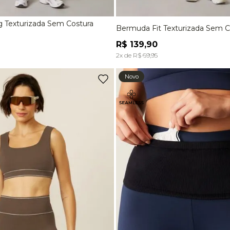
g Texturizada Sem Costura
Bermuda Fit Texturizada Sem C
M
G
P
M
R$
139
,
90
ADICIONAR À SACOLA
ADICIONAR À SACOL
2
x de
R$
69
,
95
Novo