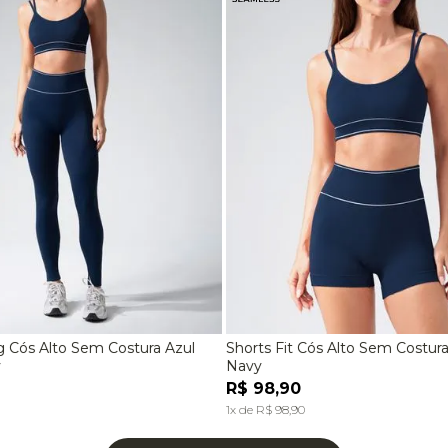
g Cós Alto Sem Costura Azul
Shorts Fit Cós Alto Sem Costur
M
G
P
M
y
Navy
R$
98
,
90
ADICIONAR À SACOLA
ADICIONAR À SACOL
1
x de
R$
98
,
90