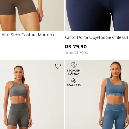
ós Alto Sem Costura Marrom
Cinto Porta Objetos Seamless 
M
G
M
R$
79
,
90
ADICIONAR À SACOLA
ADICIONAR À SACOL
1
x de
R$
79
,
90