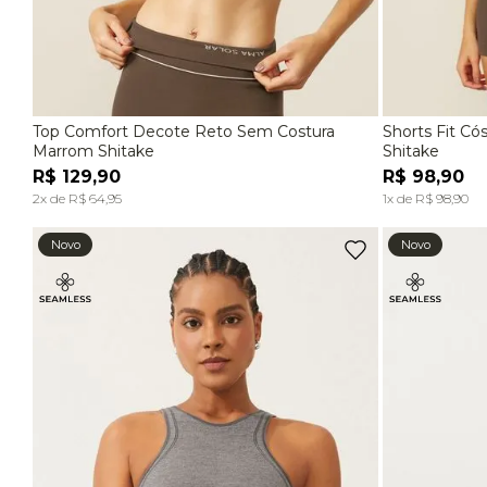
Top Comfort Decote Reto Sem Costura
Shorts Fit C
P
M
G
P
Marrom Shitake
Shitake
R$
129
,
90
R$
98
,
90
ADICIONAR À SACOLA
2
x de
R$
64
,
95
1
x de
R$
98
,
90
Novo
Novo