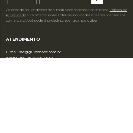
Colocando seu endereço de e-mail, você concorda com nossa
Política de
Privacidade
e irá receber nossas ofertas, novidades e outras mensagens
comerciais. Você poderá se desinscrever quando quiser.
ATENDIMENTO
E-mail:
sac@grupohope.com.br
WhatsApp: (11) 99368-0367
SOBRE
INFORMAÇÕES
FORMAS DE PAGAMENTO