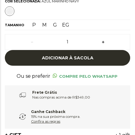
COR SELECIONADA:
AZUL MARINHO NAVY
P
M
G
EG
TAMANHO
－
＋
ADICIONAR À SACOLA
Ou se preferir
COMPRE PELO WHATSAPP
Frete Grátis
Nas compras acima de R$349,00
Ganhe Cashback
15% na sua próxima compra.
Confira as regras