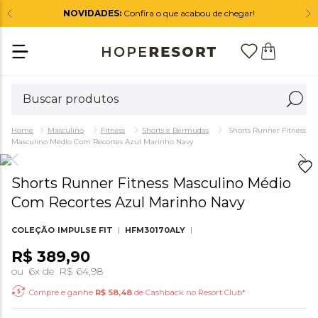
NOVIDADES:
Confira o que acabou de chegar!
Masculino
Fitness
Shorts e Bermudas
Shorts Runner Fitness
Masculino Médio Com Recortes Azul Marinho Navy
Shorts Runner Fitness Masculino Médio
Com Recortes Azul Marinho Navy
COLEÇÃO
IMPULSE FIT
HFM30170ALY
R$
389
,
90
ou
6
x de
R$
64
,
98
Compre e ganhe
R$
58,48
de Cashback no Resort Club*