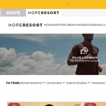
NOVIDADES
FITNESS
BEACHWEAR
ROU
DEPARTAMENTO
CATEGORIA
SUBCATEGORIA
TAMANHO
Biquínis
Calcinha de Biquíni
Biquíni Meia-Taça
P
Biquíni Top
Biquíni Franzido
M
Biquíni de Lacinho
G
31%
30%