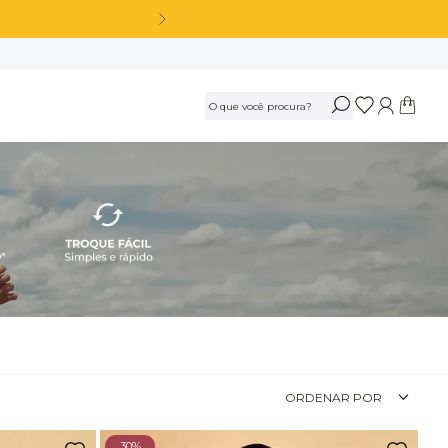
OS
Calça Legging Cós Alto Sem Costura Azul Marinho Navy
R$
189
,
90
Ou
3
x
de
R$ 63,30
sem juros
Calça Legging Cós Alto Sem Costura Preto
R$
189
,
90
ORDENAR POR
Ou
3
x
de
R$ 63,30
sem juros
30%