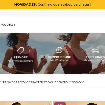
NOVIDADES:
Confira o que acabou de chegar!
PAS
MASCULINO
OUTLET
TERMOS MAIS BUSCAD
1
º
biquíni
2
º
maiô
3
º
top
4
º
legging
5
º
calça
FAIXA DE PREÇO
CARACTERÍSTICAS
GÊNERO
SEÇÃO
6
º
short
De R$ 100,00 a R$ 199,99
Alças Finas
Feminino
Beachwear
7
º
off white lunar
De R$ 200,00 a R$ 299,99
Bojo Removível
8
º
adapt
Com Aro
30%