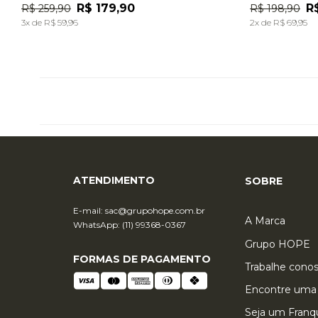
R$
179
,
90
R
R$
259
,
90
R$
198
,
90
ADICIONAR À SACOLA
3
x de
R$
59
,
96
2
x de
R$
69
,
95
ATENDIMENTO
SOBRE
E-mail:
sac@grupohope.com.br
A Marca
WhatsApp: (11) 99368-0367
Grupo HOPE
FORMAS DE PAGAMENTO
Trabalhe cono
Encontre uma 
Seja um Fran