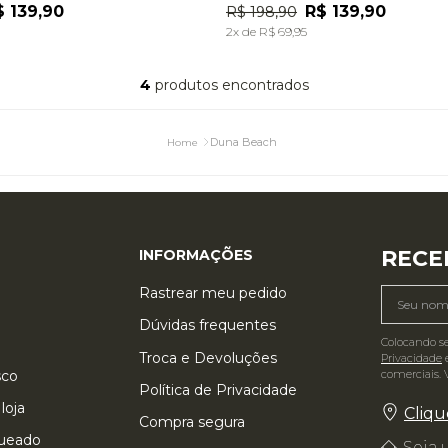
$
139
,
90
R$
139
,
90
R$
198
,
90
ADICIONAR À SACOLA
ADICIONAR À SACOL
2
x de
R$
69
,
95
4
produtos
Duna Beach
RECE
INFORMAÇÕES
Rastrear meu pedido
Dúvidas frequentes
Colocando s
Troca e Devoluções
Privacidade
e
comerciais. 
sco
Política de Privacidade
loja
Cliqu
Compra segura
queado
Seja