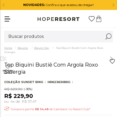
NOVIDADES:
Confira o que acabou de chegar!
Biquínis
Biquíni Top
Top Biquini Bustiê Com Argola Roxo
Sinergia
Top Biquini Bustiê Com Argola Roxo
Sinergia
COLEÇÃO
SUNSET RING
HR623630RXG
R$
329
,
90
(-
30%
)
R$
229
,
90
ou
4
x de
R$
57
,
47
Compre e ganhe
R$
34,48
de Cashback no Resort Club*