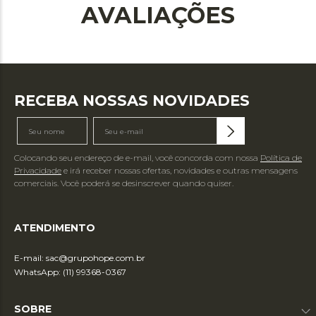
AVALIAÇÕES
RECEBA NOSSAS NOVIDADES
Colocando seu endereço de e-mail, você concorda com nossa
Política de
Privacidade
e irá receber nossas ofertas, novidades e outras mensagens
comerciais. Você poderá se desinscrever quando quiser.
ATENDIMENTO
E-mail:
sac@grupohope.com.br
WhatsApp: (11) 99368-0367
SOBRE