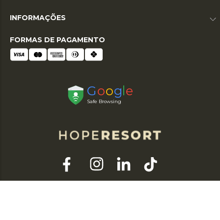
INFORMAÇÕES
FORMAS DE PAGAMENTO
© 2026 HOPE RESORT. TODOS OS DIREITOS RESERVADOS. RAZÃO SOCIAL:
HOPE DO NORDESTE LTDA | CNPJ: 03.007.414/0001-30 / TEL: (11) 3588-1199 |
END: RUA ARGEU BRAGA HERBSTER, 610 CENTRO – MARANGUAPE - CE