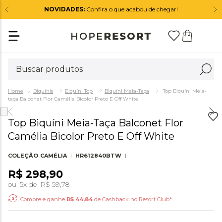
NOVIDADES:
Confira o que acabou de chegar!
Biquínis
Biquíni Top
Biquíni Meia-Taça
Top Biquíni Meia-
taça Balconet Flor Camélia Bicolor Preto E Off White
Top Biquíni Meia-Taça Balconet Flor
Camélia Bicolor Preto E Off White
COLEÇÃO
CAMÉLIA
HR612840BTW
R$
298
,
90
ou
5
x de
R$
59
,
78
Compre e ganhe
R$
44,84
de Cashback no Resort Club*