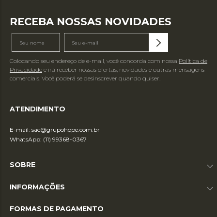
RECEBA NOSSAS NOVIDADES
Colocando seu endereço de e-mail, você concorda com nossa
Política de
Privacidade
e irá receber nossas ofertas, novidades e outras mensagens
comerciais. Você poderá se desinscrever quando quiser.
ATENDIMENTO
E-mail:
sac@grupohope.com.br
WhatsApp: (11) 99368-0367
SOBRE
INFORMAÇÕES
FORMAS DE PAGAMENTO