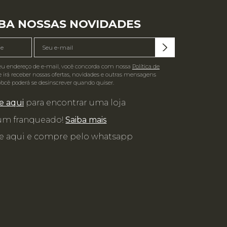
BA NOSSAS NOVIDADES
eu endereço de e-mail, você concorda com nossa
Política de
 irá receber nossas ofertas, novidades e outras mensagens
Você poderá se desinscrever quando quiser.
e aqui
para encontrar uma loja
 um franqueado!
Saiba mais
e aqui e compre pelo whatsapp