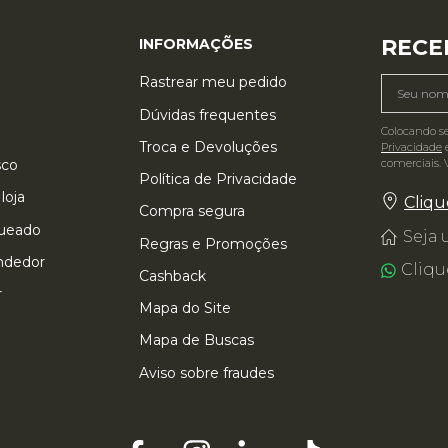
RECE
INFORMAÇÕES
Rastrear meu pedido
Dúvidas frequentes
Colocando s
Troca e Devoluções
Privacidade
e
comerciais. 
sco
Política de Privacidade
loja
Cliqu
Compra segura
queado
Seja
Regras e Promoções
ndedor
Cliqu
Cashback
r
Mapa do Site
Mapa de Buscas
Aviso sobre fraudes
 TAMBÉM VIU