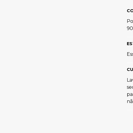
C
Po
90
ES
Es
CU
La
se
pa
nã