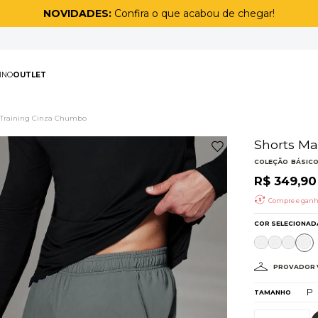
NOVIDADES:
Confira o que acabou de chegar!
PAS
MASCULINO
OUTLET
TERMOS MAIS BUSCAD
 Training Cinza Chumbo
1
º
biquíni
2
º
maiô
3
º
top
4
º
legging
5
º
short
6
º
calça
7
º
off white lunar
8
º
adapt