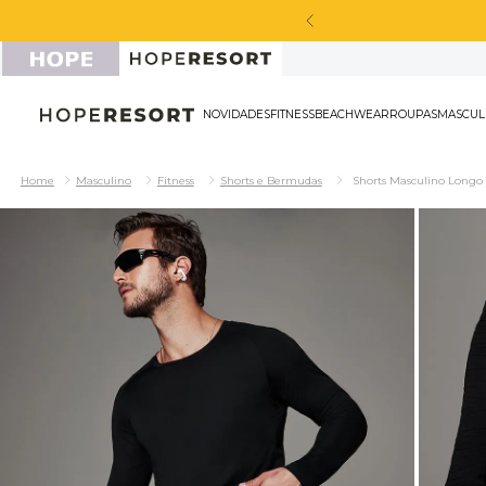
NOVIDADES
FITNESS
BEACHWEAR
ROU
Masculino
Fitness
Shorts e Bermudas
Shorts Masculino Longo