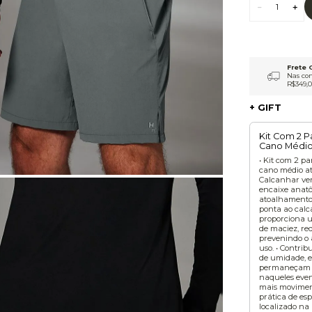
9
º
jaqueta
10
º
macacão