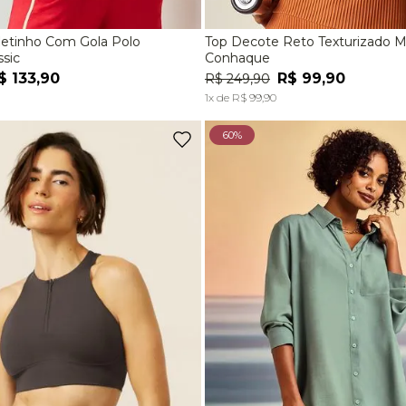
etinho Com Gola Polo
Top Decote Reto Texturizado 
M
G
EG
P
M
G
sic
Conhaque
$
133
,
90
R$
99
,
90
R$
249
,
90
ADICIONAR À SACOLA
ADICIONAR À SACOL
1
x de
R$
99
,
90
60%