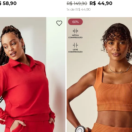
$
58
,
90
R$
44
,
90
R$
149
,
90
ADICIONAR À SACOLA
ADICIONAR À SACOL
1
x de
R$
44
,
90
60%