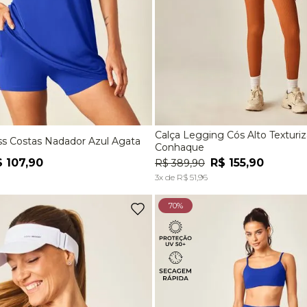
Calça Legging Cós Alto Textur
ss Costas Nadador Azul Agata
M
G
EG
P
M
G
Conhaque
$
107
,
90
R$
155
,
90
R$
389
,
90
ADICIONAR À SACOLA
ADICIONAR À SACOL
3
x de
R$
51
,
96
70%