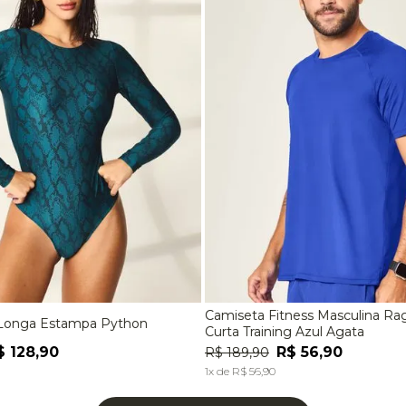
Camiseta Fitness Masculina R
Longa Estampa Python
M
G
EG
P
M
G
Curta Training Azul Agata
$
128
,
90
R$
56
,
90
R$
189
,
90
ADICIONAR À SACOLA
ADICIONAR À SACOL
1
x de
R$
56
,
90