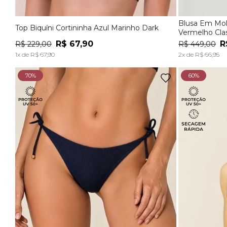
Blusa Em Mol
Top Biquíni Cortininha Azul Marinho Dark
P
M
G
P
Vermelho Clas
R$
67
,
90
R
R$
229
,
00
R$
449
,
00
ADICIONAR À SACOLA
1
x de
R$
67
,
90
2
x de
R$
66
,
95
70%
60%