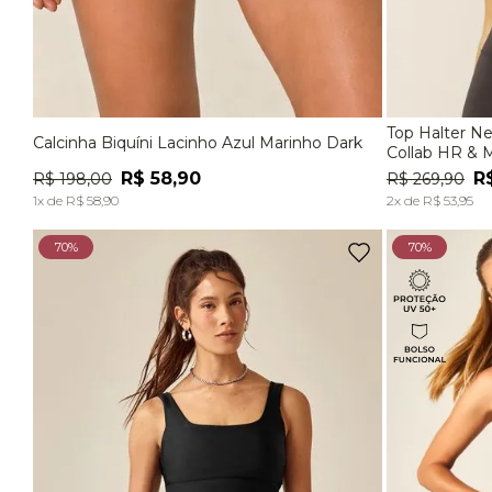
Top Halter N
Calcinha Biquíni Lacinho Azul Marinho Dark
P
M
G
P
Collab HR & 
R$
58
,
90
R
R$
198
,
00
R$
269
,
90
ADICIONAR À SACOLA
1
x de
R$
58
,
90
2
x de
R$
53
,
95
70%
70%