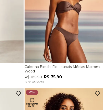
Calcinha Biquíni Fio Laterais Médias Marrom
EG
P
M
G
EG
Wood
R$
75
,
90
R$
189
,
90
A
ADICIONAR À SACOLA
1
x de
R$
75
,
90
60%