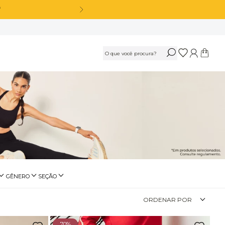
OS
Calça Legging Cós Alto Sem Costura Azul Marinho Navy
R$
189
,
90
Ou
3
x
de
R$ 63,30
sem juros
Calça Legging Cós Alto Sem Costura Preto
GÊNERO
SEÇÃO
ásico
Feminino
Fitness
R$
189
,
90
ORDENAR POR
Ou
3
x
de
R$ 63,30
sem juros
ssencial
Masculino
Beachwear
utwear
70%