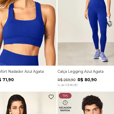
fort Nadador Azul Agata
Calça Legging Azul Agata
M
G
EG
P
M
G
$
71
,
90
R$
80
,
90
R$
269
,
90
ADICIONAR À SACOLA
ADICIONAR À SACOL
1
x de
R$
80
,
90
70%