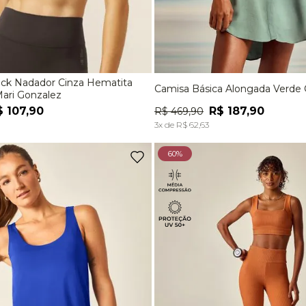
eck Nadador Cinza Hematita
Camisa Básica Alongada Verd
M
G
EG
P
M
Mari Gonzalez
$
107
,
90
R$
187
,
90
R$
469
,
90
ADICIONAR À SACOLA
ADICIONAR À SACOL
3
x de
R$
62
,
63
60%