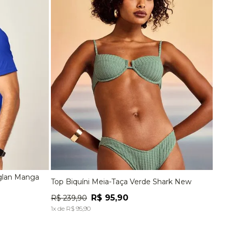
aglan Manga
Top Biquíni Meia-Taça Verde Shark New
EG
P
M
G
R$
95
,
90
R$
239
,
90
A
ADICIONAR À SACOLA
1
x de
R$
95
,
90