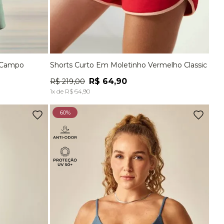
e Campo
Shorts Curto Em Moletinho Vermelho Classic
G
P
M
G
R$
64
,
90
R$
219
,
00
A
ADICIONAR À SACOLA
1
x de
R$
64
,
90
60%