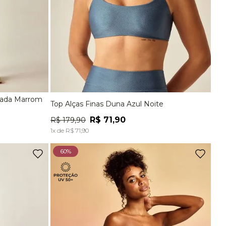
izada Marrom
Top Alças Finas Duna Azul Noite
EG
P
M
G
EG
R$
71
,
90
R$
179
,
90
A
ADICIONAR À SACOLA
1
x de
R$
71
,
90
60%