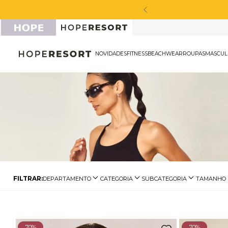
a peça sport masculina*
NOVIDADES
FITNESS
BEACHWEAR
ROU
DEPARTAMENTO
CATEGORIA
SUBCATEGORIA
TAMANHO
Biquínis
Calcinha de Biquíni
Biquíni de Lacinho
P
Tops
Biquíni Top
Biquíni Franzido
M
Moda Praia
Roupas de Praia
Biquíni Top
G
70%
70%