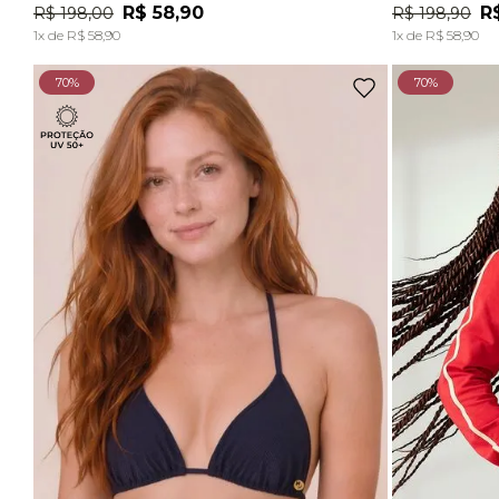
R$
58
,
90
R
R$
198
,
00
R$
198
,
90
ADICIONAR À SACOLA
1
x de
R$
58
,
90
1
x de
R$
58
,
90
70%
70%