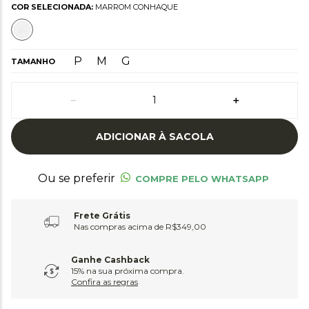
COR SELECIONADA:
MARROM CONHAQUE
P
M
G
TAMANHO
－
＋
ADICIONAR À SACOLA
Ou se preferir
COMPRE PELO WHATSAPP
Frete Grátis
Nas compras acima de R$349,00
Ganhe Cashback
15% na sua próxima compra.
Confira as regras