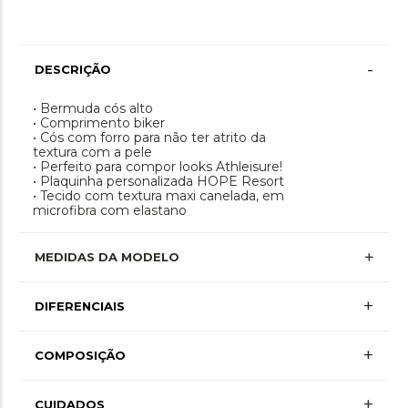
-
DESCRIÇÃO
• Bermuda cós alto
• Comprimento biker
• Cós com forro para não ter atrito da
textura com a pele
• Perfeito para compor looks Athleisure!
• Plaquinha personalizada HOPE Resort
• Tecido com textura maxi canelada, em
microfibra com elastano
MEDIDAS DA MODELO
+
DIFERENCIAIS
Anti-Odor
+
COMPOSIÇÃO
+ Mais Informações
Média Compressão
+
Poliamida 90% • Elastano 10% • Forro
CUIDADOS
+ Mais Informações