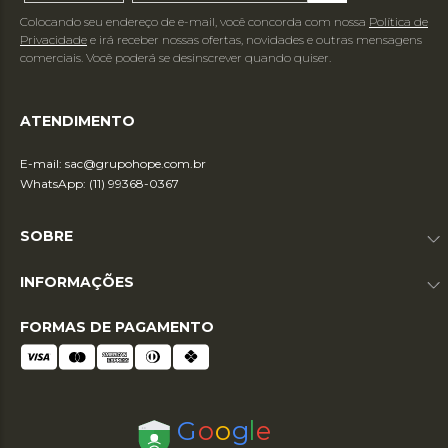
Colocando seu endereço de e-mail, você concorda com nossa
Política de
Privacidade
e irá receber nossas ofertas, novidades e outras mensagens
comerciais. Você poderá se desinscrever quando quiser.
ATENDIMENTO
E-mail:
sac@grupohope.com.br
WhatsApp: (11) 99368-0367
SOBRE
INFORMAÇÕES
FORMAS DE PAGAMENTO