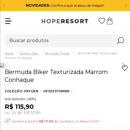
NOVIDADES:
Confira o que acabou de chegar!
Shorts e Saia
Bermuda Fitness
Bermuda Biker Texturizada
Marrom Conhaque
Bermuda Biker Texturizada Marrom
Conhaque
COLEÇÃO
OXYGEN
HF302370MRN
R$
289
,
90
(-
60%
)
R$
115
,
90
ou
2
x de
R$
57
,
95
Compre e ganhe
R$
17,39
de Cashback no Resort Club*