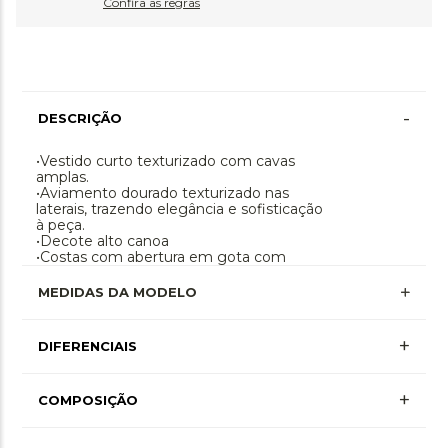
Confira as regras
-
DESCRIÇÃO
•Vestido curto texturizado com cavas
amplas.
•Aviamento dourado texturizado nas
laterais, trazendo elegância e sofisticação
à peça.
•Decote alto canoa
•Costas com abertura em gota com
fechamento por botão.
MEDIDAS DA MODELO
+
DIFERENCIAIS
+
COMPOSIÇÃO