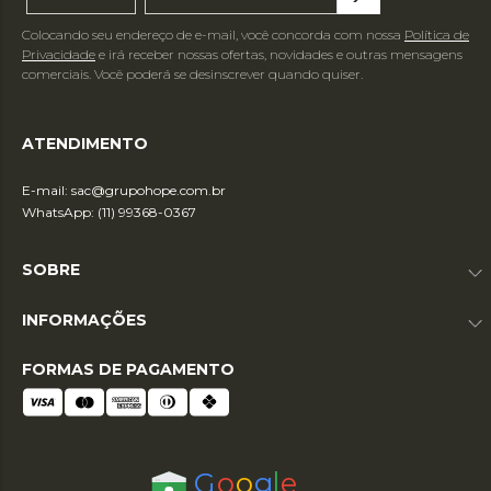
Colocando seu endereço de e-mail, você concorda com nossa
Política de
Privacidade
e irá receber nossas ofertas, novidades e outras mensagens
comerciais. Você poderá se desinscrever quando quiser.
ATENDIMENTO
E-mail:
sac@grupohope.com.br
WhatsApp: (11) 99368-0367
SOBRE
INFORMAÇÕES
FORMAS DE PAGAMENTO