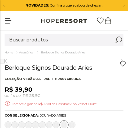
NOVIDADES:
Confira o que acabou de chegar!
Acessórios
Berloque Signos Dourado Aries
Berloque Signos Dourado Aries
COLEÇÃO
VERÃO ASTRAL
HRA07680DRA
R$
39
,
90
ou
1
x de
R$
39
,
90
Compre e ganhe
R$
5,99
de Cashback no Resort Club*
COR SELECIONADA:
DOURADO ARIES