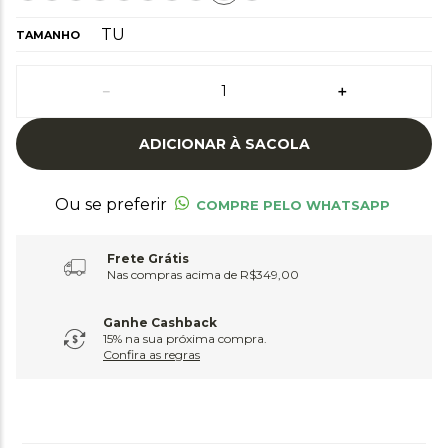
TU
TAMANHO
－
＋
ADICIONAR À SACOLA
Ou se preferir
COMPRE PELO WHATSAPP
Frete Grátis
Nas compras acima de R$349,00
Ganhe Cashback
15% na sua próxima compra.
Confira as regras