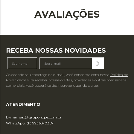
AVALIAÇÕES
RECEBA NOSSAS NOVIDADES
Colocando seu endereço de e-mail, você concorda com nossa
Política de
Privacidade
e irá receber nossas ofertas, novidades e outras mensagens
comerciais. Você poderá se desinscrever quando quiser.
ATENDIMENTO
E-mail:
sac@grupohope.com.br
WhatsApp: (11) 99368-0367