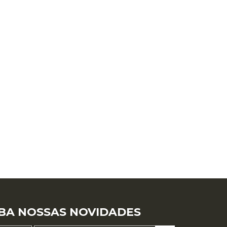
R$
89
,
90
Ver tudo para
""
BA NOSSAS NOVIDADES