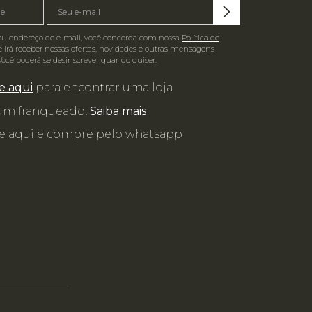
eu endereço de e-mail, você concorda com nossa
Política de
 irá receber nossas ofertas, novidades e outras mensagens
Você poderá se desinscrever quando quiser.
e aqui
para encontrar uma loja
 um franqueado!
Saiba mais
e aqui e compre pelo whatsapp