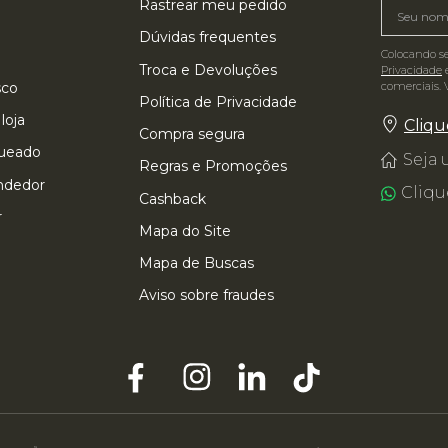
Rastrear meu pedido
Dúvidas frequentes
Colocando s
Troca e Devoluções
Privacidade
e
 TAMBÉM VIU
comerciais. 
sco
Política de Privacidade
loja
Cliqu
Compra segura
queado
Seja
Regras e Promoções
ndedor
Cliqu
Cashback
r
Mapa do Site
Mapa de Buscas
Aviso sobre fraudes