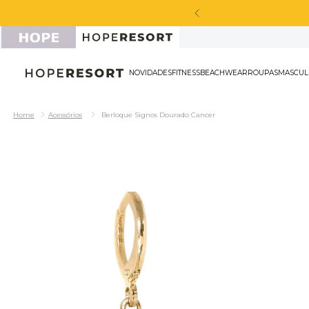
cabou de chegar!
NOVIDADES
FITNESS
BEACHWEAR
ROU
Acessórios
Berloque Signos Dourado Cancer