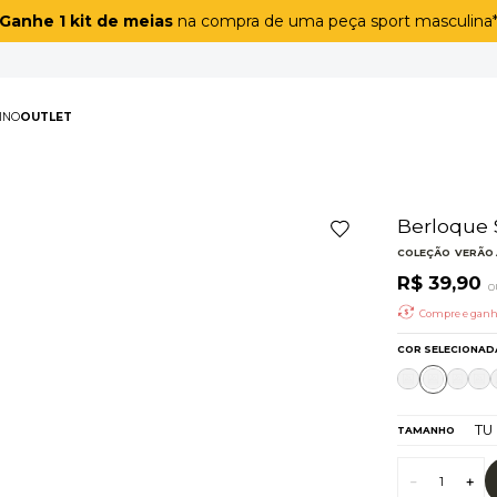
Ganhe 1 kit de meias
na compra de uma peça sport masculina
PAS
MASCULINO
OUTLET
TERMOS MAIS BUSCAD
1
º
biquíni
2
º
maiô
3
º
top
4
º
legging
5
º
calça
6
º
adapt
7
º
short
8
º
off white lunar