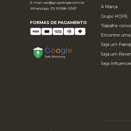
E-mail:
sac@grupohope.com.br
A Marca
WhatsApp: (11) 99368-0367
Grupo HOPE
QUEM VIU ESTE PRODUTO,
FORMAS DE PAGAMENTO
Trabalhe cono
Encontre uma 
Seja um Fran
Seja um Reve
Seja Influence