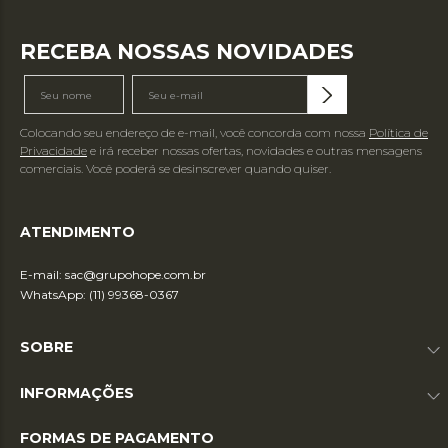
RECEBA NOSSAS NOVIDADES
Colocando seu endereço de e-mail, você concorda com nossa
Política de
Privacidade
e irá receber nossas ofertas, novidades e outras mensagens
comerciais. Você poderá se desinscrever quando quiser.
ATENDIMENTO
E-mail:
sac@grupohope.com.br
WhatsApp: (11) 99368-0367
SOBRE
INFORMAÇÕES
FORMAS DE PAGAMENTO