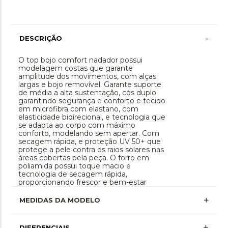
-
DESCRIÇÃO
O top bojo comfort nadador possui
modelagem costas que garante
amplitude dos movimentos, com alças
largas e bojo removível. Garante suporte
de média a alta sustentação, cós duplo
garantindo segurança e conforto e tecido
em microfibra com elastano, com
elasticidade bidirecional, e tecnologia que
se adapta ao corpo com máximo
conforto, modelando sem apertar. Com
secagem rápida, e proteção UV 50+ que
protege a pele contra os raios solares nas
áreas cobertas pela peça. O forro em
poliamida possui toque macio e
tecnologia de secagem rápida,
proporcionando frescor e bem-estar
durante todo o uso.
MEDIDAS DA MODELO
+
DIFERENCIAIS