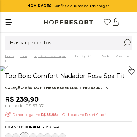
NOVIDADES:
Confira o que acabou de chegar!
Tops
Top Alta Sustentação
Top Bojo Comfort Nadador Rosa Spa
Fit
Top Bojo Comfort Nadador Rosa Spa Fit
COLEÇÃO
BÁSICO FITNESS ESSENCIAL
HF262000RPF
R$
239
,
90
ou
4
x de
R$
59
,
97
Compre e ganhe
R$
35,98
de Cashback no Resort Club*
COR SELECIONADA:
ROSA SPA FIT