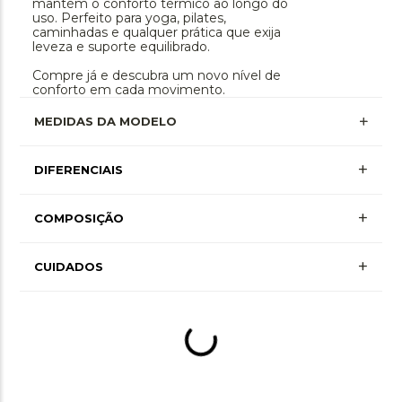
mantém o conforto térmico ao longo do
uso. Perfeito para yoga, pilates,
caminhadas e qualquer prática que exija
leveza e suporte equilibrado.
Compre já e descubra um novo nível de
conforto em cada movimento.
MEDIDAS DA MODELO
+
DIFERENCIAIS
Secagem Rápida
+
COMPOSIÇÃO
+ Mais Informações
Seamless
+
Poliamida 94% • Elastano 4% • Polipropileno
CUIDADOS
+ Mais Informações
2%
Anti-Odor
+ Mais Informações
Lavagem à mão, não alvejar, não secar em
tambor, secagem em varal por gotejamento à
Leve Compressão
+ Mais Informações
sombra, não passar ou utilizar vaporização,
não limpar a seco, não limpar a úmido