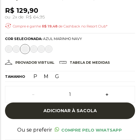
R$
129
,
90
ou
2
x de
R$
64
,
95
Compre e ganhe
R$
19,48
de Cashback no Resort Club*
COR SELECIONADA:
AZUL MARINHO NAVY
PROVADOR VIRTUAL
TABELA DE MEDIDAS
P
M
G
TAMANHO
－
＋
ADICIONAR À SACOLA
Ou se preferir
COMPRE PELO WHATSAPP