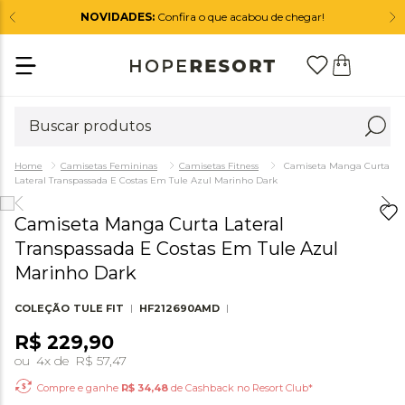
NOVIDADES:
Confira o que acabou de chegar!
Camisetas Femininas
Camisetas Fitness
Camiseta Manga Curta
Lateral Transpassada E Costas Em Tule Azul Marinho Dark
Camiseta Manga Curta Lateral
Transpassada E Costas Em Tule Azul
Marinho Dark
COLEÇÃO
TULE FIT
HF212690AMD
R$
229
,
90
ou
4
x de
R$
57
,
47
Compre e ganhe
R$
34,48
de Cashback no Resort Club*