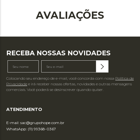
AVALIAÇÕES
RECEBA NOSSAS NOVIDADES
Colocando seu endereço de e-mail, você concorda com nossa
Política de
Privacidade
e irá receber nossas ofertas, novidades e outras mensagens
comerciais. Você poderá se desinscrever quando quiser.
ATENDIMENTO
E-mail:
sac@grupohope.com.br
WhatsApp: (11) 99368-0367