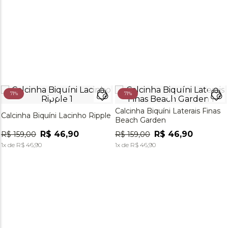
71%
71%
Calcinha Biquíni Laterais Finas
Calcinha Biquíni Lacinho Ripple
Beach Garden
R$
46
,
90
R$
46
,
90
R$
159
,
00
R$
159
,
00
1
x de
R$
46
,
90
1
x de
R$
46
,
90