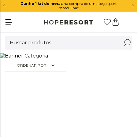
Ganhe 1 kit de meias
na compra de uma peça sport
masculina*
ORDENAR POR