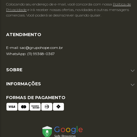
Colocando seu endereço de e-mail, você concorda com nossa
Política de
Privacidade
e irá receber nossas ofertas, novidades e outras mensagens
comerciais. Você poderá se desinscrever quando quiser.
ATENDIMENTO
E-mail:
sac@grupohope.com.br
WhatsApp: (11) 99368-0367
SOBRE
INFORMAÇÕES
FORMAS DE PAGAMENTO