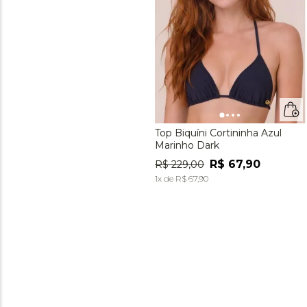
Top Biquíni Cortininha Azul
Marinho Dark
R$
67
,
90
R$
229
,
00
1
x de
R$
67
,
90