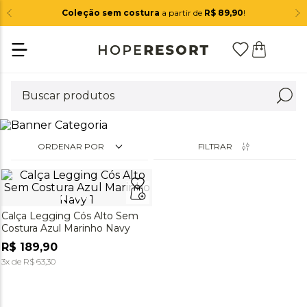
Coleção sem costura
a partir de
R$ 89,90
!
ORDENAR POR
FILTRAR
Calça Legging Cós Alto Sem
Costura Azul Marinho Navy
R$
189
,
90
3
x de
R$
63
,
30