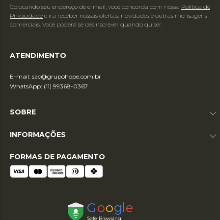
Colocando seu endereço de e-mail, você concorda com nossa
Política de
Privacidade
e irá receber nossas ofertas, novidades e outras mensagens
comerciais. Você poderá se desinscrever quando quiser.
ATENDIMENTO
E-mail:
sac@grupohope.com.br
WhatsApp: (11) 99368-0367
SOBRE
INFORMAÇÕES
FORMAS DE PAGAMENTO