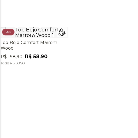
70%
Top Bojo Comfort Marrom
Wood
R$
58
,
90
R$
198
,
90
1
x de
R$
58
,
90