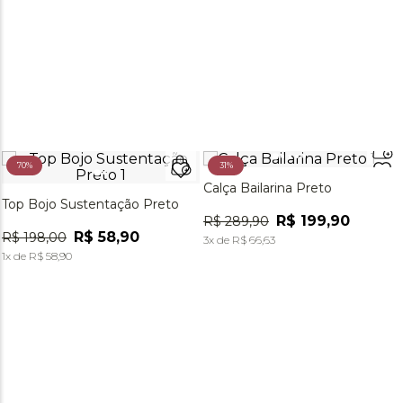
70%
31%
Calça Bailarina Preto
Top Bojo Sustentação Preto
R$
199
,
90
R$
289
,
90
R$
58
,
90
R$
198
,
00
3
x de
R$
66
,
63
1
x de
R$
58
,
90