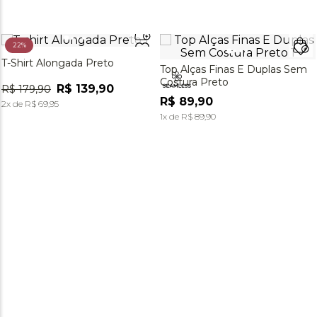
22%
T-Shirt Alongada Preto
Top Alças Finas E Duplas Sem
Costura Preto
R$
139
,
90
R$
179
,
90
R$
89
,
90
2
x de
R$
69
,
95
1
x de
R$
89
,
90