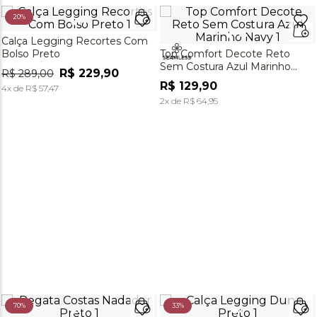
20%
Calça Legging Recortes Com
Bolso Preto
Top Comfort Decote Reto
Sem Costura Azul Marinho
R$
229
,
90
R$
289
,
00
Navy
R$
129
,
90
4
x de
R$
57
,
47
2
x de
R$
64
,
95
70%
33%