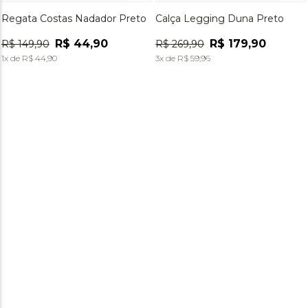
Regata Costas Nadador Preto
Calça Legging Duna Preto
R$
44
,
90
R$
179
,
90
R$
149
,
90
R$
269
,
90
1
x de
R$
44
,
90
3
x de
R$
59
,
96