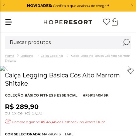
NOVIDADES:
Confira o que acabou de chegar!
Legging
Calça Legging
Calça Legging Básica Cós Alto Marrom
Shitake
Calça Legging Básica Cós Alto Marrom
Shitake
COLEÇÃO
BÁSICO FITNESS ESSENCIAL
HF381540MSK
R$
289
,
90
ou
5
x de
R$
57
,
98
Compre e ganhe
R$
43,48
de Cashback no Resort Club*
COR SELECIONADA:
MARROM SHITAKE