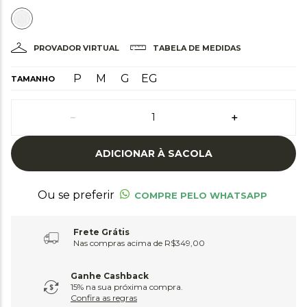
PROVADOR VIRTUAL
TABELA DE MEDIDAS
P
M
G
EG
TAMANHO
－
＋
ADICIONAR À SACOLA
Ou se preferir
COMPRE PELO WHATSAPP
Frete Grátis
Nas compras acima de R$349,00
Ganhe Cashback
15% na sua próxima compra.
Confira as regras