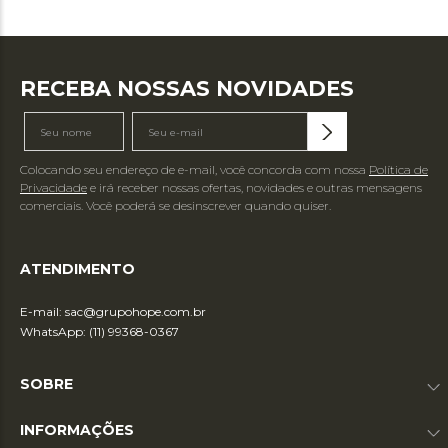
RECEBA NOSSAS NOVIDADES
Colocando seu endereço de e-mail, você concorda com nossa
Política de
Privacidade
e irá receber nossas ofertas, novidades e outras mensagens
comerciais. Você poderá se desinscrever quando quiser.
ATENDIMENTO
E-mail:
sac@grupohope.com.br
WhatsApp: (11) 99368-0367
SOBRE
INFORMAÇÕES