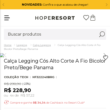
NOVIDADES:
Confira o que acabou de chegar!
Legging
Calça Legging
Calça Legging Cós Alto Corte A Fio
Bicolor Preto/bege Panama
Calça Legging Cós Alto Corte A Fio Bicolor
Preto/bege Panama
COLEÇÃO
TECH
HF322240BRG
R$
298
,
90
(-
23%
)
R$
228
,
90
ou
4
x de
R$
57
,
22
Compre e ganhe
R$
34,34
de Cashback no Resort Club*