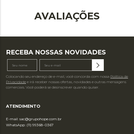
AVALIAÇÕES
RECEBA NOSSAS NOVIDADES
Colocando seu endereço de e-mail, você concorda com nossa
Política de
Privacidade
e irá receber nossas ofertas, novidades e outras mensagens
comerciais. Você poderá se desinscrever quando quiser.
ATENDIMENTO
E-mail:
sac@grupohope.com.br
WhatsApp: (11) 99368-0367