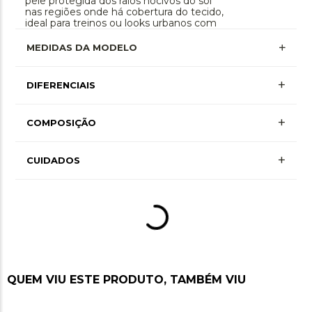
pele protegida dos raios nocivos do sol
nas regiões onde há cobertura do tecido,
ideal para treinos ou looks urbanos com
estilo e liberdade.
MEDIDAS DA MODELO
+
DIFERENCIAIS
Proteção Uv
+
COMPOSIÇÃO
+ Mais Informações
Secagem Rápida
+
Poliamida 82% • Elastano 18% • Detalhe
CUIDADOS
+ Mais Informações
Poliamida 60% • Detalhe Elastano 40%
Alta Compressão
+ Mais Informações
Lavagem à mão, não alvejar, não secar em
tambor, secagem em varal por gotejamento à
Bolso Funcional
+ Mais Informações
sombra, não passar ou utilizar vaporização,
não limpar a seco, não limpar a úmido
QUEM VIU ESTE PRODUTO, TAMBÉM VIU