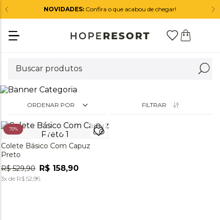
NOVIDADES:
Confira o que acabou de chegar!
ORDENAR POR
FILTRAR
70%
Colete Básico Com Capuz
Preto
R$
158
,
90
R$
529
,
90
3
x de
R$
52
,
96