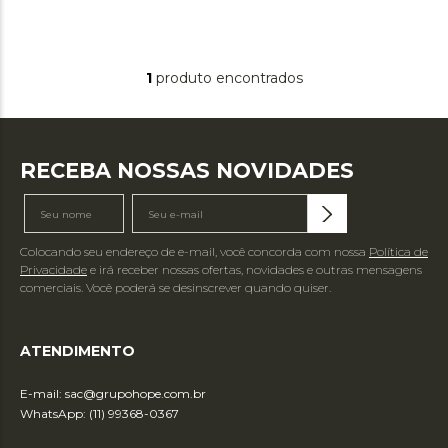
1
produto
RECEBA NOSSAS NOVIDADES
Colocando seu endereço de e-mail, você concorda com nossa
Política de
Privacidade
e irá receber nossas ofertas, novidades e outras mensagens
comerciais. Você poderá se desinscrever quando quiser.
ATENDIMENTO
E-mail:
sac@grupohope.com.br
WhatsApp: (11) 99368-0367